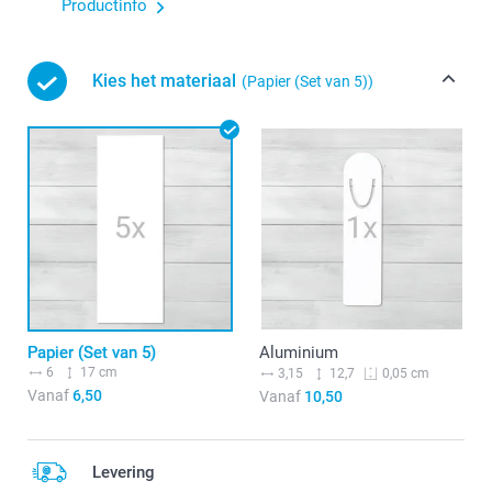
Productinfo
Kies het materiaal
(Papier (Set van 5))
Papier (Set van 5)
Aluminium
6
17 cm
3,15
12,7
0,05 cm
Vanaf
6,50
Vanaf
10,50
Levering