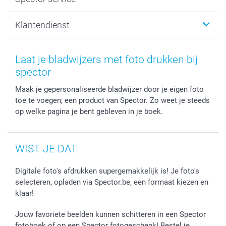
Fotoboeken
Sitemap
Canvas & Wanddecoratie
Voorwaarden
Jouw fotograaf
Klantendienst
Fotoprints, Fotoposter & Fotoalbum met fotoprints
Privacybeleid
smartbonus
MyNameBook
Cookiebeleid
Prijslijst
information.nl@spector.be
Fotokaders, Decoratie en Snoepjes
Mijn orderstatus
Laat je bladwijzers met foto drukken bij
Smartphone cases
spector
Stickers en Etiketten
Maak je gepersonaliseerde bladwijzer door je eigen foto
toe te voegen; een product van Spector. Zo weet je steeds
op welke pagina je bent gebleven in je boek.
WIST JE DAT
Digitale foto's afdrukken supergemakkelijk is! Je foto's
selecteren, opladen via Spector.be, een formaat kiezen en
klaar!
Jouw favoriete beelden kunnen schitteren in een Spector
fotoboek of op een Spector fotogeschenk! Bestel je