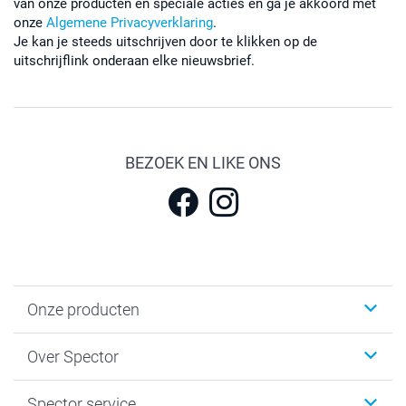
van onze producten en speciale acties en ga je akkoord met
onze
Algemene Privacyverklaring
.
Je kan je steeds uitschrijven door te klikken op de
uitschrijflink onderaan elke nieuwsbrief.
BEZOEK EN LIKE ONS
Onze producten
Fotokalenders & Fotoagenda's
Over Spector
Kaartjes
Fotogeschenken
Spector
Spector service