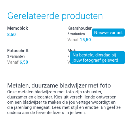
Gerelateerde producten
Memoblok
Kaarshouder
Nieuwe variant
8,50
5 varianten
Vanaf
15,50
Fotoschrift
Mok
Nu besteld, dinsdag bij
3 varianten
7 varianten
jouw fotograaf geleverd
Vanaf
6,50
Vanaf
11,50
Papieren bladwijzers zijn rechthoekig van vorm, 6 cm
breed en 17 cm lang.
De aluminium bladwijzers zijn iets kleiner, 3,15 cm
breed en 12,7 cm lang. Ze zijn 0,05 cm dik, wat een
Metalen, duurzame bladwijzer met foto
gevoel van stevigheid geeft. De aluminium bladwijzer
Onze metalen bladwijzers met foto zijn robuuster,
heeft een afgeronde bovenkant en een inkeping
duurzamer en eleganter. Kies uit verschillende ontwerpen
waarmee ze gemakkelijk aan een pagina kunnen
om een bladwijzer te maken die jou vertegenwoordigt en
worden bevestigd.
die jarenlang meegaat. Lees met stijl en emotie. En geef ze
cadeau aan de fervente lezers in je leven.