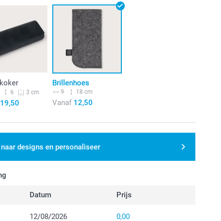
nkoker
Brillenhoes
9
18 cm
6
3 cm
Vanaf
12,50
19,50
 naar designs en personaliseer
ng
Datum
Prijs
12/08/2026
0,00