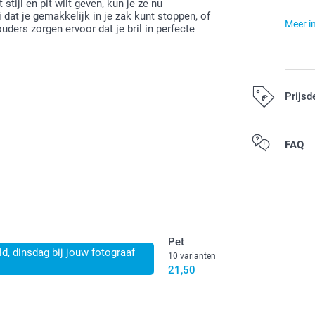
stijl en pit wilt geven, kun je ze nu
 dat je gemakkelijk in je zak kunt stoppen, of
Meer i
uders zorgen ervoor dat je bril in perfecte
Prijsd
Alle prijzen zij
FAQ
Pet
d, dinsdag bij jouw fotograaf
10 varianten
21,50