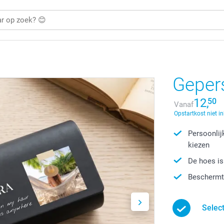
Gepers
12,
50
Vanaf
Opstartkost niet i
Persoonlij
kiezen
De hoes is
Beschermt 
Selec