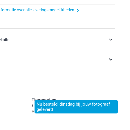
nformatie over alle leveringsmogelijkheden
etails
n inclusief BTW
Thermosfles
Nu besteld, dinsdag bij jouw fotograaf
3 varianten
geleverd
Vanaf
23,50