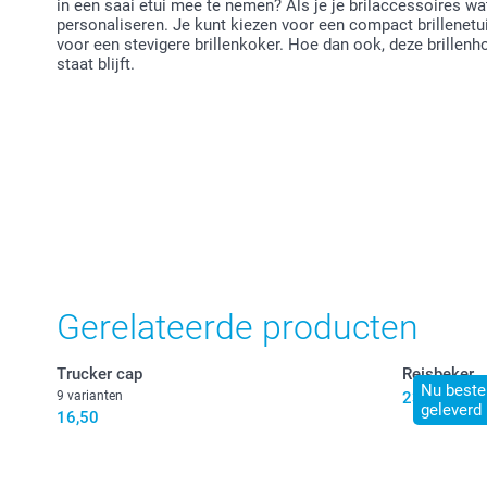
in een saai etui mee te nemen? Als je je brilaccessoires wat 
personaliseren. Je kunt kiezen voor een compact brillenetui
voor een stevigere brillenkoker. Hoe dan ook, deze brillenho
staat blijft.
Gerelateerde producten
Trucker cap
Reisbeker
Nu bestel
9 varianten
23,50
geleverd
16,50