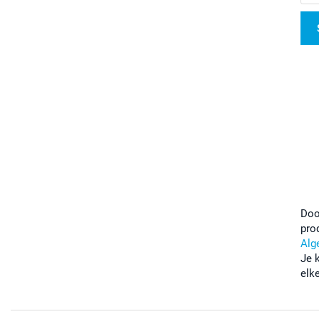
Doo
pro
Alg
Je 
elk