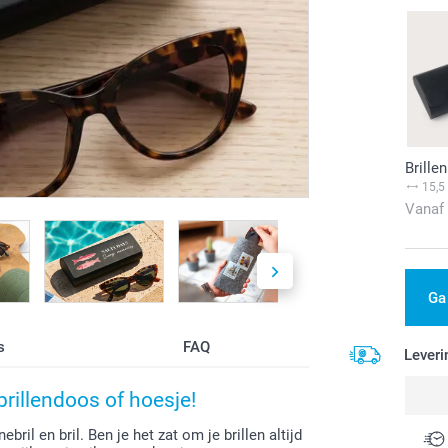
Brille
15,5
Vanaf
Ga
s
FAQ
Leveri
brillendoos of hoesje!
ril en bril. Ben je het zat om je brillen altijd