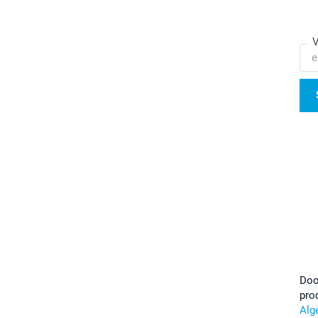
V
Doo
pro
Alg