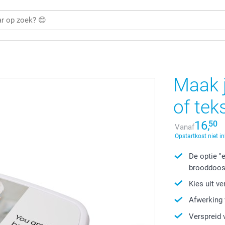
Maak 
of tek
16,
50
Vanaf
Opstartkost niet i
De optie "
brooddoo
Kies uit v
Afwerking 
Verspreid 