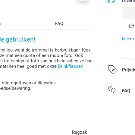
Leveri
s
FAQ
ie gebruiken!
Meer i
milieu, want de trommel is herbruikbaar. Kies
eze met een quote of een mooie foto. Ook
tof design of foto van hun held zullen ze hun
 matchen heel goed met onze
Drinkflessen
Prijsd
, microgolfoven of diepvries.
oedselbewaring.
Alle prijzen zij
FAQ
Lunchbox
Rugzak