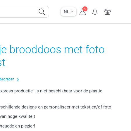
NL
je brooddoos met foto
st
nbegrepen
express productie" is niet beschikbaar voor de plastic
s
erschillende designs en personaliseer met tekst en/of foto
van hoge kwaliteit
vreugde en plezier!