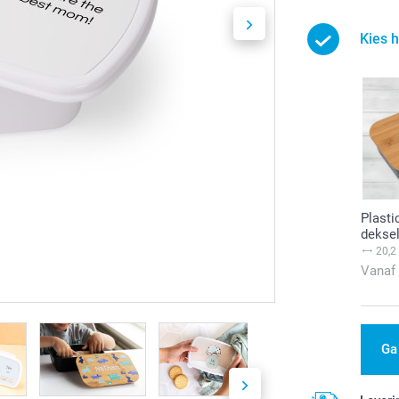
Kies 
Plast
dekse
20,2
Vanaf
Ga