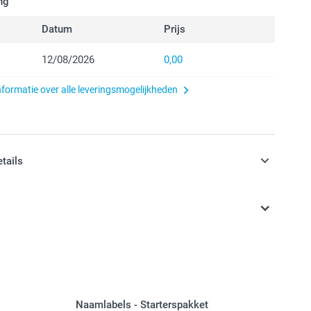
ng
Datum
Prijs
12/08/2026
0,00
nformatie over alle leveringsmogelijkheden
etails
n inclusief BTW
 met een bamboe deksel: De inhoud van je lunchbox kan
Naamlabels - Starterspakket