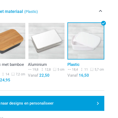
het materiaal
(Plastic)
ic met bamboe
Aluminium
Plastic
l
19,8
12,8
18,4
11
5 cm
5,7 cm
14
7,2 cm
Vanaf
22,50
Vanaf
16,50
24,95
 naar designs en personaliseer