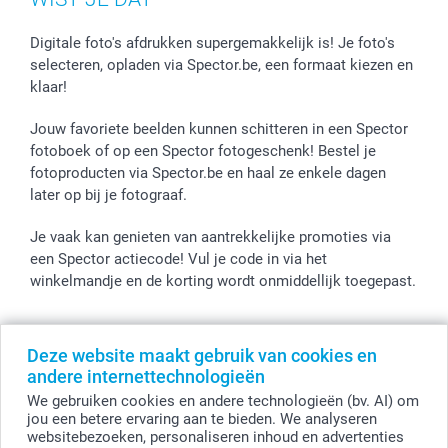
Digitale foto's afdrukken supergemakkelijk is! Je foto's
selecteren, opladen via Spector.be, een formaat kiezen en
klaar!
Jouw favoriete beelden kunnen schitteren in een Spector
fotoboek of op een Spector fotogeschenk! Bestel je
fotoproducten via Spector.be en haal ze enkele dagen
later op bij je fotograaf.
Je vaak kan genieten van aantrekkelijke promoties via
een Spector actiecode! Vul je code in via het
winkelmandje en de korting wordt onmiddellijk toegepast.
Deze website maakt gebruik van cookies en
Alle prijzen zijn in EURO (€) inclusief BTW en exclusief verzendkosten.
andere internettechnologieën
© smartphoto group. Alle rechten voorbehouden
We gebruiken cookies en andere technologieën (bv. AI) om
smartphoto group NV.
Kwatrechtsteenweg 160, 9230 Wetteren, België
jou een betere ervaring aan te bieden. We analyseren
BTW-nummer BE 0405.706.755
websitebezoeken, personaliseren inhoud en advertenties
Ondernemingsnummer 0405.706.755.