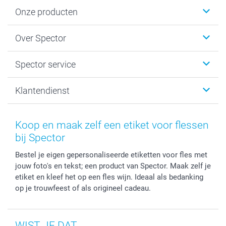
Onze producten
Fotokalenders & Fotoagenda's
Over Spector
Kaartjes
Fotogeschenken
Spector
Spector service
Fotoboeken
Sitemap
Canvas & Wanddecoratie
Voorwaarden
Jouw fotograaf
Klantendienst
Fotoprints, Fotoposter & Fotoalbum met fotoprints
Privacybeleid
smartbonus
MyNameBook
Cookiebeleid
Prijslijst
information.nl@spector.be
Fotokaders, Decoratie en Snoepjes
Mijn orderstatus
Koop en maak zelf een etiket voor flessen
Smartphone cases
bij Spector
Stickers en Etiketten
Bestel je eigen gepersonaliseerde etiketten voor fles met
jouw foto's en tekst; een product van Spector. Maak zelf je
etiket en kleef het op een fles wijn. Ideaal als bedanking
op je trouwfeest of als origineel cadeau.
WIST JE DAT