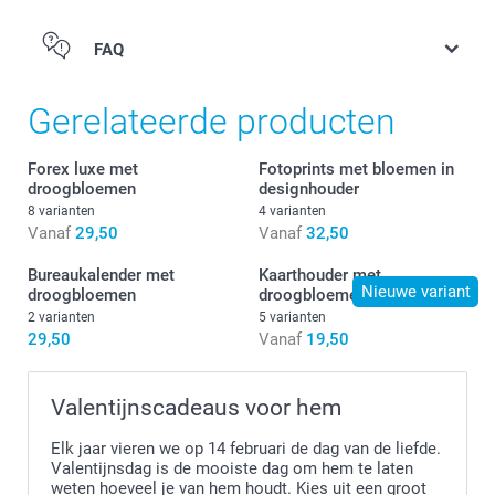
FAQ
Bureaukalenderprints
Gerelateerde producten
Forex luxe met
Fotoprints met bloemen in
droogbloemen
designhouder
8 varianten
4 varianten
Vanaf
29,50
Vanaf
32,50
Bureaukalender met
Kaarthouder met
Nieuwe variant
droogbloemen
droogbloemen
2 varianten
5 varianten
29,50
Vanaf
19,50
Valentijnscadeaus voor hem
Elk jaar vieren we op 14 februari de dag van de liefde.
Valentijnsdag is de mooiste dag om hem te laten
weten hoeveel je van hem houdt. Kies uit een groot