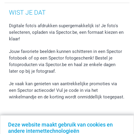
WIST JE DAT
Digitale foto's afdrukken supergemakkelijk is! Je foto's
selecteren, opladen via Spector.be, een formaat kiezen en
klaar!
Jouw favoriete beelden kunnen schitteren in een Spector
fotoboek of op een Spector fotogeschenk! Bestel je
fotoproducten via Spector.be en haal ze enkele dagen
later op bij je fotograaf.
Je vaak kan genieten van aantrekkelijke promoties via
een Spector actiecode! Vul je code in via het
winkelmandje en de korting wordt onmiddellijk toegepast.
Alle prijzen zijn in EURO (€) inclusief BTW en exclusief verzendkosten.
Deze website maakt gebruik van cookies en
© smartphoto group. Alle rechten voorbehouden
andere internettechnologieën
smartphoto group NV.