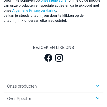
Door in te schrijven op
onze nieuwsbrief
blijf je op de hoogte
van onze producten en speciale acties en ga je akkoord met
onze
Algemene Privacyverklaring
.
Je kan je steeds uitschrijven door te klikken op de
uitschrijflink onderaan elke nieuwsbrief.
BEZOEK EN LIKE ONS
Onze producten
Fotokalenders & Fotoagenda's
Over Spector
Kaartjes
Fotogeschenken
Spector