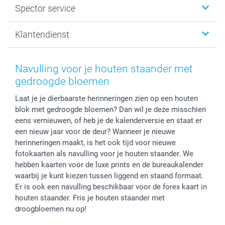
Spector service
Fotoboeken
Sitemap
Canvas & Wanddecoratie
Voorwaarden
Jouw fotograaf
Klantendienst
Fotoprints, Fotoposter & Fotoalbum met fotoprints
Privacybeleid
smartbonus
MyNameBook
Cookiebeleid
Prijslijst
information.nl@spector.be
Fotokaders, Decoratie en Snoepjes
Mijn orderstatus
Navulling voor je houten staander met
Smartphone cases
gedroogde bloemen
Stickers en Etiketten
Laat je je dierbaarste herinneringen zien op een houten
blok met gedroogde bloemen? Dan wil je deze misschien
eens vernieuwen, of heb je de kalenderversie en staat er
een nieuw jaar voor de deur? Wanneer je nieuwe
herinneringen maakt, is het ook tijd voor nieuwe
fotokaarten als navulling voor je houten staander. We
hebben kaarten voor de luxe prints en de bureaukalender
waarbij je kunt kiezen tussen liggend en staand formaat.
Er is ook een navulling beschikbaar voor de forex kaart in
houten staander. Fris je houten staander met
droogbloemen nu op!