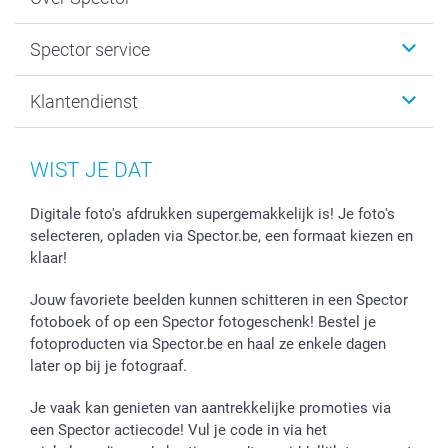
Kaartjes
Fotogeschenken
Spector
Spector service
Fotoboeken
Sitemap
Canvas & Wanddecoratie
Voorwaarden
Jouw fotograaf
Klantendienst
Fotoprints, Fotoposter & Fotoalbum met fotoprints
Privacybeleid
smartbonus
MyNameBook
Cookiebeleid
Prijslijst
information.nl@spector.be
Fotokaders, Decoratie en Snoepjes
Mijn orderstatus
WIST JE DAT
Smartphone cases
Stickers en Etiketten
Digitale foto's afdrukken supergemakkelijk is! Je foto's
selecteren, opladen via Spector.be, een formaat kiezen en
klaar!
Jouw favoriete beelden kunnen schitteren in een Spector
fotoboek of op een Spector fotogeschenk! Bestel je
fotoproducten via Spector.be en haal ze enkele dagen
later op bij je fotograaf.
Je vaak kan genieten van aantrekkelijke promoties via
een Spector actiecode! Vul je code in via het