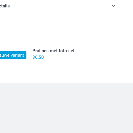
langer van je geurstokjes genieten?
etails
n inclusief BTW
Pralines met foto set
euwe variant
36,50