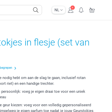
NL
okjes in flesje (set van
nbegrepen
je nodig hebt om aan de slag te gaan, inclusief rotan
ort riet) en een handige trechter.
n persoonlijk: voeg je eigen draai toe voor een uniek
deau
te geur kiezen: voeg voor een volledig gepersonaliseerd
simpelweg je eigen parfum toe nadat je jouw Geurstokjes