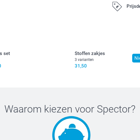
Wil je nog 
Prijsd
50,00 / stuk
Alle prijzen zij
s set
Stoffen zakjes
Ni
3 varianten
0
31,50
Waarom kiezen voor
Spector
?