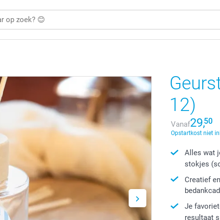
Geurst
12)
29,
50
Vanaf
Opstartkost niet i
Alles wat 
stokjes (so
Creatief e
bedankca
Je favorie
resultaat 