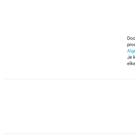
Doo
pro
Alg
Je 
elk