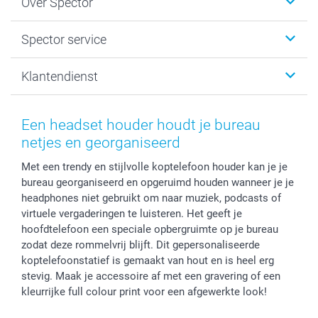
Over Spector
Kaartjes
Fotogeschenken
Spector
Spector service
Fotoboeken
Sitemap
Canvas & Wanddecoratie
Voorwaarden
Jouw fotograaf
Klantendienst
Fotoprints, Fotoposter & Fotoalbum met fotoprints
Privacybeleid
smartbonus
MyNameBook
Cookiebeleid
Prijslijst
information.nl@spector.be
Fotokaders, Decoratie en Snoepjes
Mijn orderstatus
Een headset houder houdt je bureau
Smartphone cases
netjes en georganiseerd
Stickers en Etiketten
Met een trendy en stijlvolle koptelefoon houder kan je je
bureau georganiseerd en opgeruimd houden wanneer je je
headphones niet gebruikt om naar muziek, podcasts of
virtuele vergaderingen te luisteren. Het geeft je
hoofdtelefoon een speciale opbergruimte op je bureau
zodat deze rommelvrij blijft. Dit gepersonaliseerde
koptelefoonstatief is gemaakt van hout en is heel erg
stevig. Maak je accessoire af met een gravering of een
kleurrijke full colour print voor een afgewerkte look!