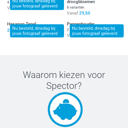
Nu besteld, dinsdag bij
droogbloemen
4 varianten
jouw fotograaf geleverd
Vanaf
11,50
8 varianten
Vanaf
29,50
Hexagon Tegel
Pennenhouder
Nu besteld, dinsdag bij
Nu besteld, dinsdag bij
23,50
2 varianten
jouw fotograaf geleverd
jouw fotograaf geleverd
Vanaf
14,50
Waarom kiezen voor
Spector
?