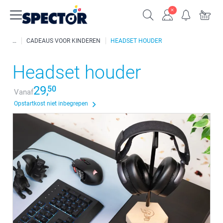
CADEAUS VOOR KINDEREN
HEADSET HOUDER
Headset houder
29,
50
Vanaf
Opstartkost niet inbegrepen