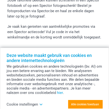
Jouw favoriete beelden kunnen schitteren in een Spector
fotoboek of op een Spector fotogeschenk! Bestel je
fotoproducten via Spector.be en haal ze enkele dagen
later op bij je fotograaf.
Je vaak kan genieten van aantrekkelijke promoties via
een Spector actiecode! Vul je code in via het
winkelmandje en de korting wordt onmiddellijk toegepast.
Deze website maakt gebruik van cookies en
Alle prijzen zijn in EURO (€) inclusief BTW en exclusief verzendkosten.
andere internettechnologieën
© smartphoto group. Alle rechten voorbehouden
We gebruiken cookies en andere technologieën (bv. AI) om
smartphoto group NV.
Kwatrechtsteenweg 160, 9230 Wetteren, België
jou een betere ervaring aan te bieden. We analyseren
BTW-nummer BE 0405.706.755
websitebezoeken, personaliseren inhoud en advertenties
Ondernemingsnummer 0405.706.755.
en bieden sociale media functies aan. We delen bepaalde
Bankgegevens: IBAN BE71 2850 2711 5569 - BIC: GEBABEBB
informatie over websitegebruik met onze analytische -,
sociale media - en advertentiepartners. Je kan meer
nalezen over ons cookiebeleid
hier
.
Personaliseer je Leren kaarthouder
Cookie instellingen
Alle cookies toestaan