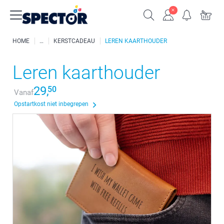
HOME
KERSTCADEAU
LEREN KAARTHOUDER
Leren kaarthouder
29,
50
Vanaf
Opstartkost niet inbegrepen