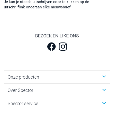
Je kan je steeds uitschrijven door te klikken op de
uitschrijflink onderaan elke nieuwsbrief.
BEZOEK EN LIKE ONS
Onze producten
Fotokalenders & Fotoagenda's
Over Spector
Kaartjes
Fotogeschenken
Spector
Spector service
Fotoboeken
Sitemap
Canvas & Wanddecoratie
Voorwaarden
Jouw fotograaf