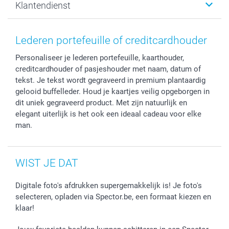
Klantendienst
Fotoprints, Fotoposter & Fotoalbum met fotoprints
Privacybeleid
smartbonus
MyNameBook
Cookiebeleid
Prijslijst
information.nl@spector.be
Fotokaders, Decoratie en Snoepjes
Mijn orderstatus
Lederen portefeuille of creditcardhouder
Smartphone cases
Personaliseer je lederen portefeuille, kaarthouder,
Stickers en Etiketten
creditcardhouder of pasjeshouder met naam, datum of
tekst. Je tekst wordt gegraveerd in premium plantaardig
gelooid buffelleder. Houd je kaartjes veilig opgeborgen in
dit uniek gegraveerd product. Met zijn natuurlijk en
elegant uiterlijk is het ook een ideaal cadeau voor elke
man.
WIST JE DAT
Digitale foto's afdrukken supergemakkelijk is! Je foto's
selecteren, opladen via Spector.be, een formaat kiezen en
klaar!