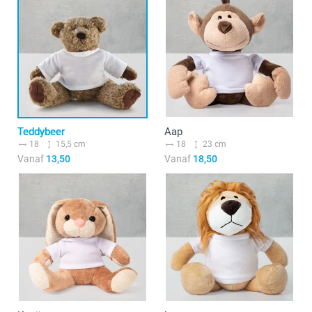
Teddybeer
Aap
18
15,5 cm
18
23 cm
Vanaf
13,50
Vanaf
18,50