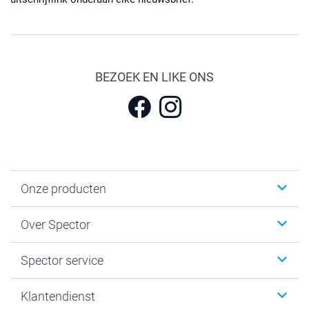
BEZOEK EN LIKE ONS
Onze producten
Fotokalenders & Fotoagenda's
Over Spector
Kaartjes
Fotogeschenken
Spector
Spector service
Fotoboeken
Sitemap
Canvas & Wanddecoratie
Voorwaarden
Jouw fotograaf
Klantendienst
Fotoprints, Fotoposter & Fotoalbum met fotoprints
Privacybeleid
smartbonus