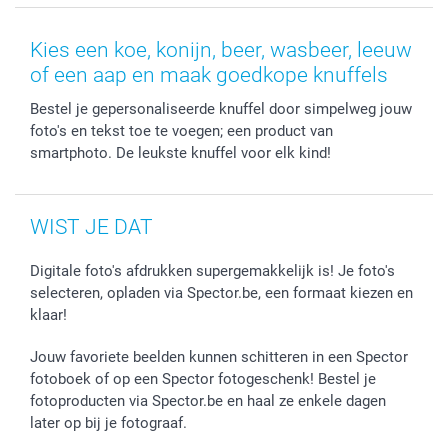
MyNameBook
Cookiebeleid
Prijslijst
information.nl@spector.be
Fotokaders, Decoratie en Snoepjes
Mijn orderstatus
Kies een koe, konijn, beer, wasbeer, leeuw
Smartphone cases
of een aap en maak goedkope knuffels
Stickers en Etiketten
Bestel je gepersonaliseerde knuffel door simpelweg jouw
foto's en tekst toe te voegen; een product van
smartphoto. De leukste knuffel voor elk kind!
WIST JE DAT
Digitale foto's afdrukken supergemakkelijk is! Je foto's
selecteren, opladen via Spector.be, een formaat kiezen en
klaar!
Jouw favoriete beelden kunnen schitteren in een Spector
fotoboek of op een Spector fotogeschenk! Bestel je
fotoproducten via Spector.be en haal ze enkele dagen
later op bij je fotograaf.