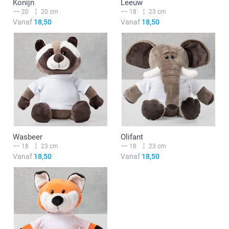
Konijn
Leeuw
20
20 cm
18
23 cm
Vanaf
18,50
Vanaf
18,50
Wasbeer
Olifant
18
23 cm
18
23 cm
Vanaf
18,50
Vanaf
18,50