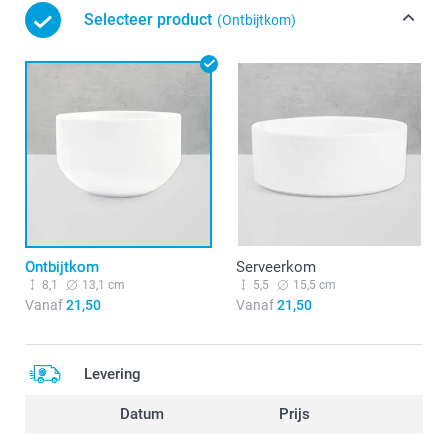
Selecteer product
(Ontbijtkom)
Ontbijtkom
Serveerkom
8,1
13,1 cm
5,5
15,5 cm
Vanaf
21,50
Vanaf
21,50
Levering
Datum
Prijs