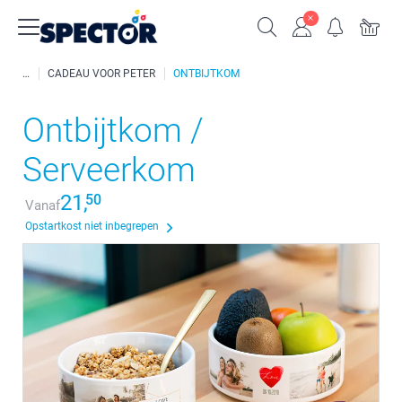
CADEAU VOOR PETER
ONTBIJTKOM
Ontbijtkom /
Serveerkom
21,
50
Vanaf
Opstartkost niet inbegrepen