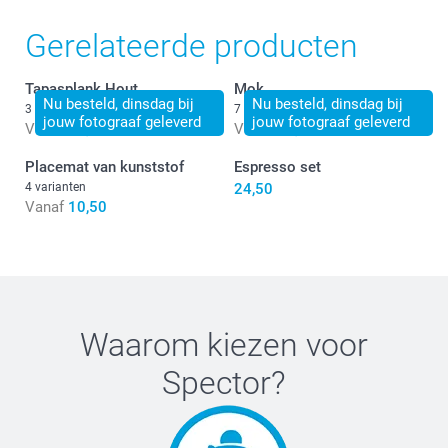
Gerelateerde producten
Tapasplank Hout
Mok
Nu besteld, dinsdag bij
Nu besteld, dinsdag bij
3 varianten
7 varianten
jouw fotograaf geleverd
jouw fotograaf geleverd
Vanaf
25,50
Vanaf
11,50
Placemat van kunststof
Espresso set
4 varianten
24,50
Vanaf
10,50
Het ontbijtschaaltje, ideaal om 's ochtends
ontbijtgranen uit te eten
Het aperitiefschaaltje, om hapjes te delen op feestjes
met vrienden.
Waarom kiezen voor
Spector
?