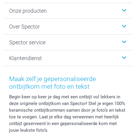
Onze producten
Fotokalenders & Fotoagenda's
Over Spector
Kaartjes
Fotogeschenken
Spector
Spector service
Fotoboeken
Sitemap
Canvas & Wanddecoratie
Voorwaarden
Jouw fotograaf
Klantendienst
Fotoprints, Fotoposter & Fotoalbum met fotoprints
Privacybeleid
smartbonus
MyNameBook
Cookiebeleid
Prijslijst
information.nl@spector.be
Fotokaders, Decoratie en Snoepjes
Mijn orderstatus
Maak zelf je gepersonaliseerde
Smartphone cases
ontbijtkom met foto en tekst
Stickers en Etiketten
Begin keer op keer je dag met een ontbijt vol lekkers in
deze originele ontbijtkom van Spector! Stel je eigen 100%
keramische ontbijtkommen samen door je foto’s en tekst
toe te voegen. Laat je elke dag verwennen met heerlijk
ontbijt geserveerd in een gepersonaliseerde kom met
jouw leukste foto’s.