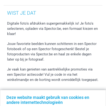
WIST JE DAT
Digitale foto's afdrukken supergemakkelijk is! Je foto's
selecteren, opladen via Spector.be, een formaat kiezen en
klaar!
Jouw favoriete beelden kunnen schitteren in een Spector
fotoboek of op een Spector fotogeschenk! Bestel je
fotoproducten via Spector.be en haal ze enkele dagen
later op bij je fotograaf.
Je vaak kan genieten van aantrekkelijke promoties via
een Spector actiecode! Vul je code in via het
winkelmandje en de korting wordt onmiddellijk toegepast.
Deze website maakt gebruik van cookies en
Alle prijzen zijn in EURO (€) inclusief BTW en exclusief verzendkosten.
andere internettechnologieën
© smartphoto group. Alle rechten voorbehouden