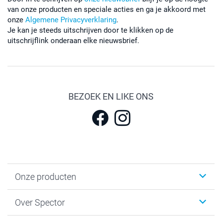
van onze producten en speciale acties en ga je akkoord met
onze
Algemene Privacyverklaring
.
Je kan je steeds uitschrijven door te klikken op de
uitschrijflink onderaan elke nieuwsbrief.
BEZOEK EN LIKE ONS
Onze producten
Fotokalenders & Fotoagenda's
Over Spector
Kaartjes
Fotogeschenken
Spector