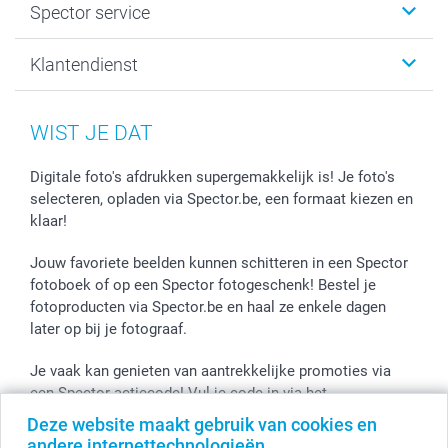
Spector service
Fotoboeken
Sitemap
Canvas & Wanddecoratie
Voorwaarden
Jouw fotograaf
Klantendienst
Fotoprints, Fotoposter & Fotoalbum met fotoprints
Privacybeleid
smartbonus
MyNameBook
Cookiebeleid
Prijslijst
information.nl@spector.be
Fotokaders, Decoratie en Snoepjes
Mijn orderstatus
WIST JE DAT
Smartphone cases
Stickers en Etiketten
Digitale foto's afdrukken supergemakkelijk is! Je foto's
selecteren, opladen via Spector.be, een formaat kiezen en
klaar!
Jouw favoriete beelden kunnen schitteren in een Spector
fotoboek of op een Spector fotogeschenk! Bestel je
fotoproducten via Spector.be en haal ze enkele dagen
later op bij je fotograaf.
Je vaak kan genieten van aantrekkelijke promoties via
een Spector actiecode! Vul je code in via het
winkelmandje en de korting wordt onmiddellijk toegepast.
Deze website maakt gebruik van cookies en
andere internettechnologieën