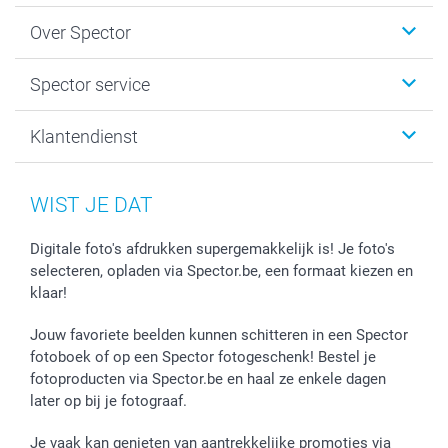
Fotokalenders & Fotoagenda's
Over Spector
Kaartjes
Fotogeschenken
Spector
Spector service
Fotoboeken
Sitemap
Canvas & Wanddecoratie
Voorwaarden
Jouw fotograaf
Klantendienst
Fotoprints, Fotoposter & Fotoalbum met fotoprints
Privacybeleid
smartbonus
MyNameBook
Cookiebeleid
Prijslijst
information.nl@spector.be
Fotokaders, Decoratie en Snoepjes
Mijn orderstatus
WIST JE DAT
Smartphone cases
Stickers en Etiketten
Digitale foto's afdrukken supergemakkelijk is! Je foto's
selecteren, opladen via Spector.be, een formaat kiezen en
klaar!
Jouw favoriete beelden kunnen schitteren in een Spector
fotoboek of op een Spector fotogeschenk! Bestel je
fotoproducten via Spector.be en haal ze enkele dagen
later op bij je fotograaf.
Je vaak kan genieten van aantrekkelijke promoties via