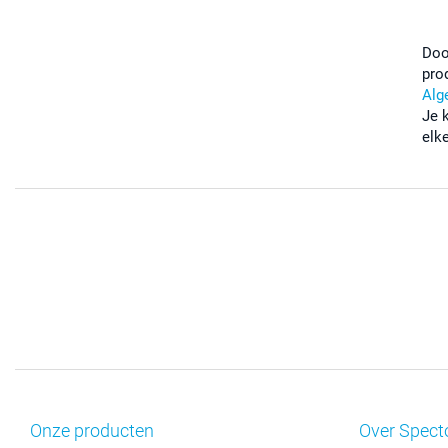
Doo
pro
Alg
Je 
elk
Onze producten
Over Spect