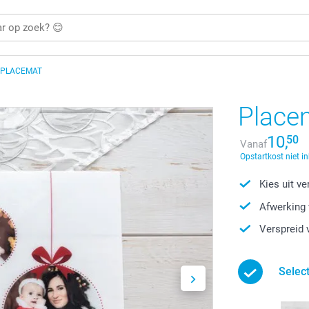
 PLACEMAT
Place
10,
50
Vanaf
Opstartkost niet i
Kies uit v
Afwerking 
Verspreid 
Selec