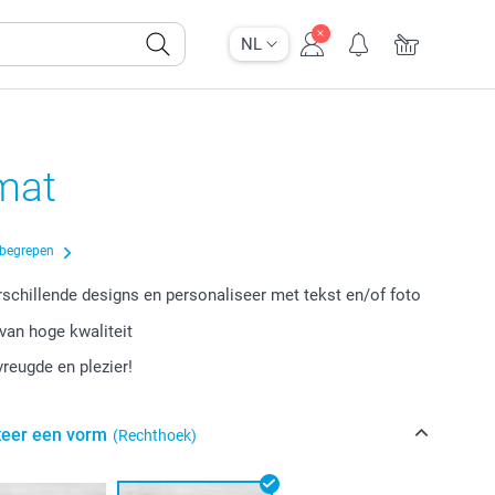
NL
mat
nbegrepen
erschillende designs en personaliseer met tekst en/of foto
van hoge kwaliteit
vreugde en plezier!
teer een vorm
(Rechthoek)