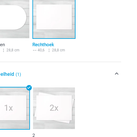
en
Rechthoek
28,8 cm
40,6
28,8 cm
elheid
(1)
2