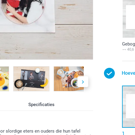
Gebog
40,6
Hoeve
Specificaties
r slordige eters en ouders die hun tafel
1