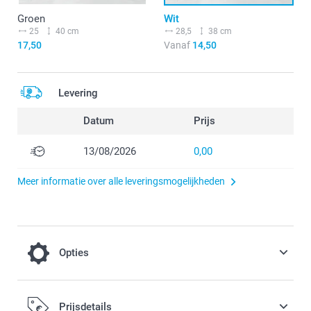
Groen
Wit
25
40 cm
28,5
38 cm
17,50
Vanaf
14,50
Levering
Datum
Prijs
13/08/2026
0,00
Meer informatie over alle leveringsmogelijkheden
Opties
Voeg een Nijntje spaarpot toe aan je
Prijsdetails