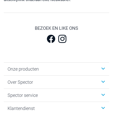
BEZOEK EN LIKE ONS
Onze producten
Fotokalenders & Fotoagenda's
Over Spector
Kaartjes
Fotogeschenken
Spector
Spector service
Fotoboeken
Sitemap
Canvas & Wanddecoratie
Voorwaarden
Jouw fotograaf
Klantendienst
Fotoprints, Fotoposter & Fotoalbum met fotoprints
Privacybeleid
smartbonus