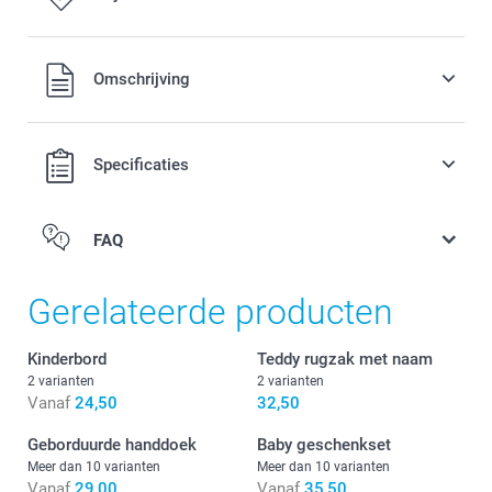
bestelling
14,50 / stuk
Alle prijzen zijn inclusief BTW
Omschrijving
Originele Nijntje spaarpot verkrijgbaar in 3 kleuren
Kan gebruikt worden als decoratie voor de kinderkamer
Specificaties
Gemakkelijk schoon te maken, gemaakt van
stofafstotend, onbreekbaar PVC zonder ftalaten
Afmetingen: 12 cm (hoogte) x 6 cm (diameter)
FAQ
Slabbetje met borduring
Gerelateerde producten
Kinderbord
Teddy rugzak met naam
2 varianten
2 varianten
Vanaf
24,50
32,50
Geborduurde handdoek
Baby geschenkset
Meer dan 10 varianten
Meer dan 10 varianten
Vanaf
29,00
Vanaf
35,50