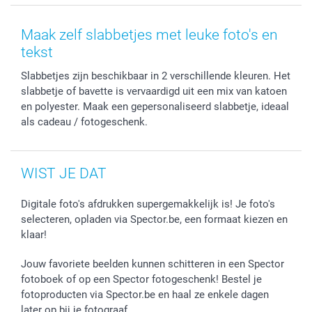
MyNameBook
Cookiebeleid
Prijslijst
information.nl@spector.be
Fotokaders, Decoratie en Snoepjes
Mijn orderstatus
Maak zelf slabbetjes met leuke foto's en
Smartphone cases
tekst
Stickers en Etiketten
Slabbetjes zijn beschikbaar in 2 verschillende kleuren. Het
slabbetje of bavette is vervaardigd uit een mix van katoen
en polyester. Maak een gepersonaliseerd slabbetje, ideaal
als cadeau / fotogeschenk.
WIST JE DAT
Digitale foto's afdrukken supergemakkelijk is! Je foto's
selecteren, opladen via Spector.be, een formaat kiezen en
klaar!
Jouw favoriete beelden kunnen schitteren in een Spector
fotoboek of op een Spector fotogeschenk! Bestel je
fotoproducten via Spector.be en haal ze enkele dagen
later op bij je fotograaf.