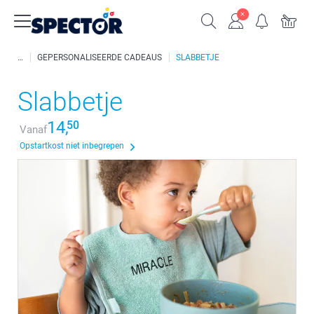
GEPERSONALISEERDE CADEAUS
SLABBETJE
Slabbetje
14,
50
Vanaf
Opstartkost niet inbegrepen