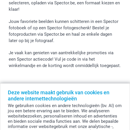
selecteren, opladen via Spector.be, een formaat kiezen en
klaar!
Jouw favoriete beelden kunnen schitteren in een Spector
fotoboek of op een Spector fotogeschenk! Bestel je
fotoproducten via Spector.be en haal ze enkele dagen
later op bij je fotograaf.
Je vaak kan genieten van aantrekkelijke promoties via
een Spector actiecode! Vul je code in via het
winkelmandje en de korting wordt onmiddellijk toegepast.
Alle prijzen zijn in EURO (€) inclusief BTW en exclusief verzendkosten.
Deze website maakt gebruik van cookies en
© smartphoto group. Alle rechten voorbehouden
andere internettechnologieën
smartphoto group NV.
Kwatrechtsteenweg 160, 9230 Wetteren, België
We gebruiken cookies en andere technologieën (bv. AI) om
BTW-nummer BE 0405.706.755
jou een betere ervaring aan te bieden. We analyseren
Ondernemingsnummer 0405.706.755.
websitebezoeken, personaliseren inhoud en advertenties
Bankgegevens: IBAN BE71 2850 2711 5569 - BIC: GEBABEBB
en bieden sociale media functies aan. We delen bepaalde
informatie over websitegebruik met onze analytische -,