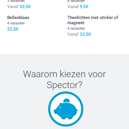
3 varianten
8 varianten
vind je hier. Niet geschikt voor kinderen jonger dan 3 jaar.
Vanaf
33,50
Vanaf
9,50
Bellenblaas
Theelichten met sticker of
magneet
4 varianten
22,50
4 varianten
Vanaf
32,50
Waarom kiezen voor
Spector
?