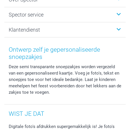
Kaartjes
Fotogeschenken
Spector
Spector service
Fotoboeken
Sitemap
Canvas & Wanddecoratie
Voorwaarden
Jouw fotograaf
Klantendienst
Fotoprints, Fotoposter & Fotoalbum met fotoprints
Privacybeleid
smartbonus
MyNameBook
Cookiebeleid
Prijslijst
information.nl@spector.be
Fotokaders, Decoratie en Snoepjes
Mijn orderstatus
Ontwerp zelf je gepersonaliseerde
Smartphone cases
snoepzakjes
Stickers en Etiketten
Deze semi transparante snoepzakjes worden vergezeld
van een gepersonaliseerd kaartje. Voeg je foto's, tekst en
snoepjes toe voor het ideale bedankje. Laat je kinderen
meehelpen het feest voorbereiden door het lekkers aan de
zakjes toe te voegen.
WIST JE DAT
Digitale foto's afdrukken supergemakkelijk is! Je foto's