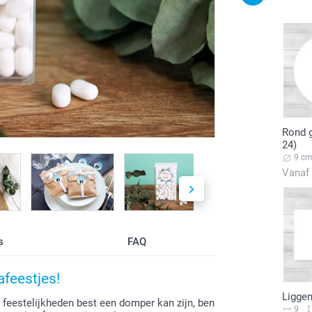
Rond g
24)
9 c
Vanaf
s
FAQ
afeestjes!
Liggen
 feestelijkheden best een domper kan zijn, ben
9