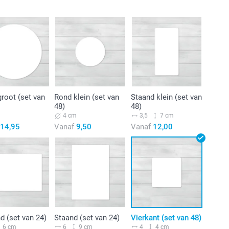
root (set van
Rond klein (set van
Staand klein (set van
48)
48)
m
4 cm
3,5
7 cm
14,95
Vanaf
9,50
Vanaf
12,00
d (set van 24)
Staand (set van 24)
Vierkant (set van 48)
6 cm
6
9 cm
4
4 cm