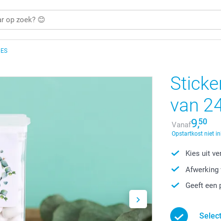
JES
Sticke
van 24
9,
50
Vanaf
Opstartkost niet i
Kies uit v
Afwerking 
Geeft een 
Selec