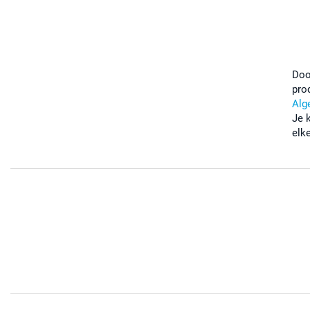
Doo
pro
Alg
Je 
elk