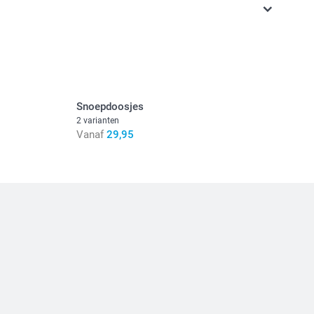
n inclusief BTW
Snoepdoosjes
2 varianten
Vanaf
29,95