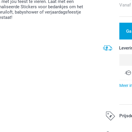
 met jou feest te vieren. Laat met een
Vanaf
naliseerde Stickers voor bedankjes om het
ruiloft, babyshower of verjaardagsfeestje
estaat!
Ga
Leveri
Meer i
Prijsd