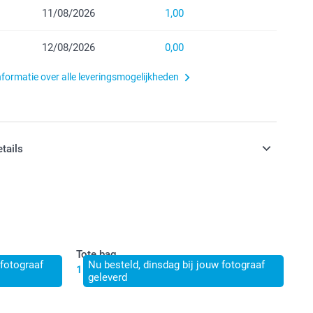
11/08/2026
1,00
12/08/2026
0,00
nformatie over alle leveringsmogelijkheden
etails
n inclusief BTW
Tote bag
 fotograaf
Nu besteld, dinsdag bij jouw fotograaf
15,50
geleverd