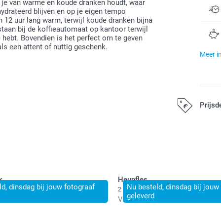
ls je van warme en koude dranken houdt, waar
ydrateerd blijven en op je eigen tempo
n 12 uur lang warm, terwijl koude dranken bijna
 staan bij de koffieautomaat op kantoor terwijl
 hebt. Bovendien is het perfect om te geven
als een attent of nuttig geschenk.
Meer i
Prijsd
Alle prijzen zij
k
Heupfles
d, dinsdag bij jouw fotograaf
Nu besteld, dinsdag bij jouw
2 varianten
geleverd
0
Vanaf
23,50