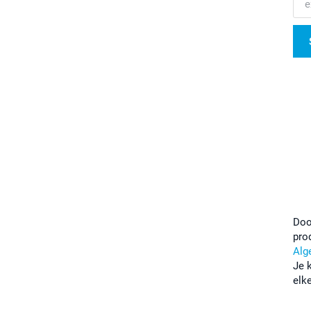
Doo
pro
Alg
Je 
elk