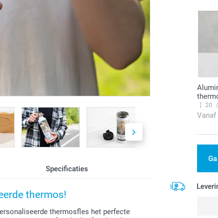
Alumi
thermo
20
Vanaf
Ga
Specificaties
Leveri
seerde thermos!
personaliseerde thermosfles het perfecte