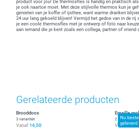
product voor jou! De thermosfles is handig en praktisch a
je ook naartoe moet. Met deze stijlvolle thermos kun je geh
genieten van je koffie of ijsthee, want warme dranken blijve
24 uur lang gekoeld blijven! Vermijd het gedoe van in de rij
je een coole thermosfles met je ontwerp of foto naar keuze
aan iemand die je kent zoals een collega, partner of vriend 
Gerelateerde producten
Brooddoos
Emaille mo
Nu bestel
3 varianten
2 varianten
geleverd
Vanaf
16,50
Vanaf
14,5