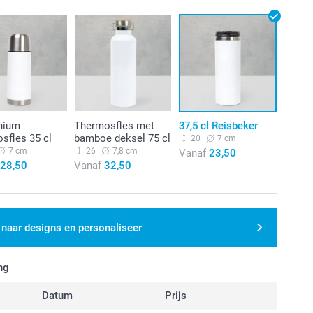
nium
Thermosfles met
37,5 cl Reisbeker
sfles 35 cl
bamboe deksel 75 cl
20
7 cm
7 cm
26
7,8 cm
Vanaf
23,50
28,50
Vanaf
32,50
 naar designs en personaliseer
ng
Datum
Prijs