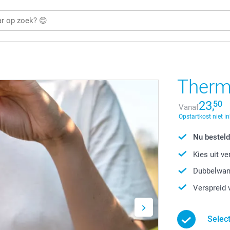
Therm
23,
50
Vanaf
Opstartkost niet i
Nu besteld
Kies uit v
Dubbelwand
Verspreid 
Selec