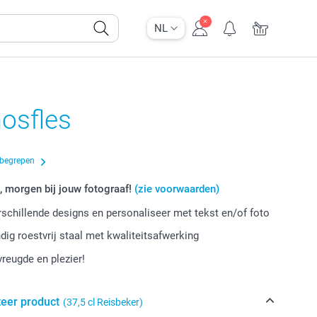
NL
osfles
nbegrepen
, morgen bij jouw fotograaf!
(zie voorwaarden)
erschillende designs en personaliseer met tekst en/of foto
ig roestvrij staal met kwaliteitsafwerking
vreugde en plezier!
teer product
(37,5 cl Reisbeker)