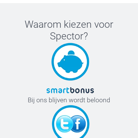
Waarom kiezen voor
Fles uit roestvrij staal
Spector
?
Fles met bamboe dop
Bij ons blijven wordt beloond
Reisbeker