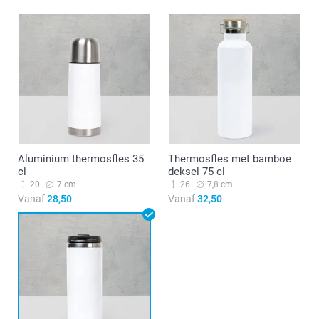
Aluminium thermosfles 35
Thermosfles met bamboe
cl
deksel 75 cl
20
7 cm
26
7,8 cm
Vanaf
28,50
Vanaf
32,50