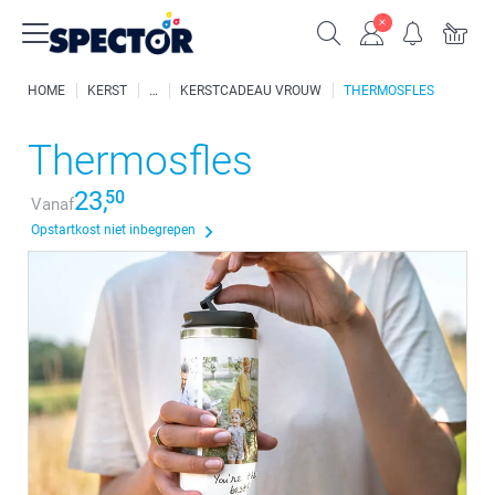
HOME
KERST
KERSTCADEAU VROUW
THERMOSFLES
Thermosfles
23,
50
Vanaf
Opstartkost niet inbegrepen