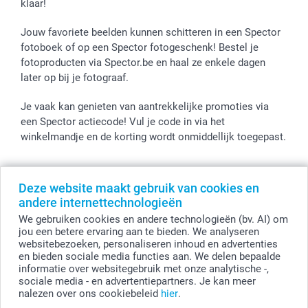
klaar!
Jouw favoriete beelden kunnen schitteren in een Spector
fotoboek of op een Spector fotogeschenk! Bestel je
fotoproducten via Spector.be en haal ze enkele dagen
later op bij je fotograaf.
Je vaak kan genieten van aantrekkelijke promoties via
een Spector actiecode! Vul je code in via het
winkelmandje en de korting wordt onmiddellijk toegepast.
Deze website maakt gebruik van cookies en
Alle prijzen zijn in EURO (€) inclusief BTW en exclusief verzendkosten.
andere internettechnologieën
© smartphoto group. Alle rechten voorbehouden
We gebruiken cookies en andere technologieën (bv. AI) om
smartphoto group NV.
Kwatrechtsteenweg 160, 9230 Wetteren, België
jou een betere ervaring aan te bieden. We analyseren
BTW-nummer BE 0405.706.755
websitebezoeken, personaliseren inhoud en advertenties
Ondernemingsnummer 0405.706.755.
en bieden sociale media functies aan. We delen bepaalde
Bankgegevens: IBAN BE71 2850 2711 5569 - BIC: GEBABEBB
informatie over websitegebruik met onze analytische -,
sociale media - en advertentiepartners. Je kan meer
nalezen over ons cookiebeleid
hier
.