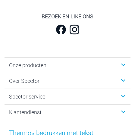
BEZOEK EN LIKE ONS
Onze producten
Fotokalenders & Fotoagenda's
Over Spector
Kaartjes
Fotogeschenken
Spector
Spector service
Fotoboeken
Sitemap
Canvas & Wanddecoratie
Voorwaarden
Jouw fotograaf
Klantendienst
Fotoprints, Fotoposter & Fotoalbum met fotoprints
Privacybeleid
smartbonus
MyNameBook
Cookiebeleid
Prijslijst
information.nl@spector.be
Fotokaders, Decoratie en Snoepjes
Mijn orderstatus
Thermos bedrukken met tekst