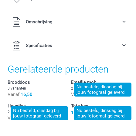
Alle prijzen zijn inclusief BTW
Omschrijving
Specificaties
Gerelateerde producten
Brooddoos
Emaille mok
Nu besteld, dinsdag bij
3 varianten
2 varianten
jouw fotograaf geleverd
Vanaf
16,50
Vanaf
14,50
Heupfles
Tote bag
Nu besteld, dinsdag bij
Nu besteld, dinsdag bij
2 varianten
15,50
jouw fotograaf geleverd
jouw fotograaf geleverd
Vanaf
23,50