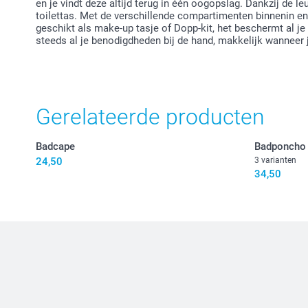
en je vindt deze altijd terug in één oogopslag. Dankzij de le
toilettas. Met de verschillende compartimenten binnenin en
geschikt als make-up tasje of Dopp-kit, het beschermt al j
steeds al je benodigdheden bij de hand, makkelijk wanneer j
Gerelateerde producten
Badcape
Badponcho
24,50
3 varianten
34,50