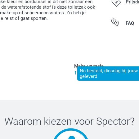
uke kleur en borduursel is dit niet zomaar een
Prijsd
 de waterafstotende stof is deze toiletzak ook
e make-up of scheeraccessoires. Zo heb je
e reist of gaat sporten.
Alle prijzen zij
FAQ
Make-up tasje
Nu besteld, dinsdag bij jouw
15,50
geleverd
Waarom kiezen voor
Spector
?