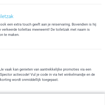
iletzak
ook een extra touch geeft aan je reiservaring. Bovendien is hij
e verkeerde toilettas meeneemt! De toiletzak met naam is
on te maken.
Je vaak kan genieten van aantrekkelijke promoties via een
Spector actiecode! Vul je code in via het winkelmandje en de
korting wordt onmiddellijk toegepast.
jn in EURO (€) inclusief BTW en exclusief verzendkosten.