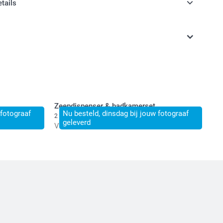
etails
n inclusief BTW
Zeepdispenser & badkamerset
 fotograaf
Nu besteld, dinsdag bij jouw fotograaf
2 varianten
geleverd
Vanaf
21,50