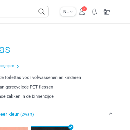
NL
tas
nbegrepen
e toilettas voor volwassenen en kinderen
an gerecyclede PET flessen
nde zakken in de binnenzijde
eer kleur
(Zwart)