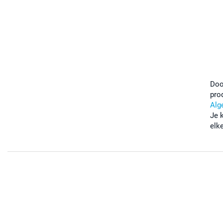
Doo
pro
Alg
Je 
elk