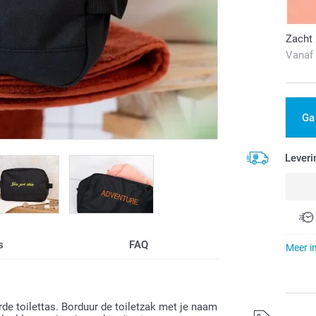
Zacht 
Vanaf
Ga
Leveri
s
FAQ
Meer i
erde toilettas. Borduur de toiletzak met je naam