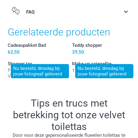
FAQ
Gerelateerde producten
Cadeaupakket Bad
Teddy shopper
62,50
39,50
Shopper tas
Make-up spiegeltje
Nu besteld, dinsdag bij
Nu besteld, dinsdag bij
3 varianten
12,50
jouw fotograaf geleverd
jouw fotograaf geleverd
Vanaf
15,50
Tips en trucs met
betrekking tot onze velvet
toilettas
Door voor deze gepersonaliseerde fluwelen toilettas te