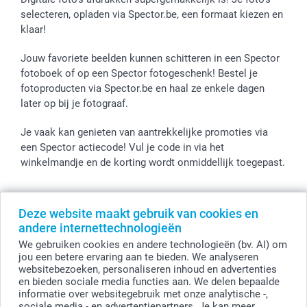
selecteren, opladen via Spector.be, een formaat kiezen en
klaar!
Jouw favoriete beelden kunnen schitteren in een Spector
fotoboek of op een Spector fotogeschenk! Bestel je
fotoproducten via Spector.be en haal ze enkele dagen
later op bij je fotograaf.
Je vaak kan genieten van aantrekkelijke promoties via
een Spector actiecode! Vul je code in via het
winkelmandje en de korting wordt onmiddellijk toegepast.
Deze website maakt gebruik van cookies en
Alle prijzen zijn in EURO (€) inclusief BTW en exclusief verzendkosten.
andere internettechnologieën
© smartphoto group. Alle rechten voorbehouden
We gebruiken cookies en andere technologieën (bv. AI) om
smartphoto group NV.
Kwatrechtsteenweg 160, 9230 Wetteren, België
jou een betere ervaring aan te bieden. We analyseren
BTW-nummer BE 0405.706.755
websitebezoeken, personaliseren inhoud en advertenties
Ondernemingsnummer 0405.706.755.
en bieden sociale media functies aan. We delen bepaalde
Bankgegevens: IBAN BE71 2850 2711 5569 - BIC: GEBABEBB
informatie over websitegebruik met onze analytische -,
sociale media - en advertentiepartners. Je kan meer