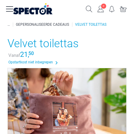
GEPERSONALISEERDE CADEAUS
VELVET TOILETTAS
Velvet toilettas
21,
50
Vanaf
Opstartkost niet inbegrepen