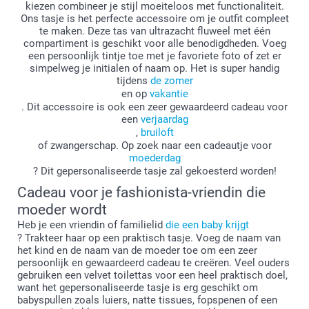
kiezen combineer je stijl moeiteloos met functionaliteit.
Ons tasje is het perfecte accessoire om je outfit compleet
te maken. Deze tas van ultrazacht fluweel met één
compartiment is geschikt voor alle benodigdheden. Voeg
een persoonlijk tintje toe met je favoriete foto of zet er
simpelweg je initialen of naam op. Het is super handig
tijdens
de zomer
en op
vakantie
. Dit accessoire is ook een zeer gewaardeerd cadeau voor
een
verjaardag
,
bruiloft
of zwangerschap. Op zoek naar een cadeautje voor
moederdag
? Dit gepersonaliseerde tasje zal gekoesterd worden!
Cadeau voor je fashionista-vriendin die
moeder wordt
Heb je een vriendin of familielid
die een baby krijgt
? Trakteer haar op een praktisch tasje. Voeg de naam van
het kind en de naam van de moeder toe om een zeer
persoonlijk en gewaardeerd cadeau te creëren. Veel ouders
gebruiken een velvet toilettas voor een heel praktisch doel,
want het gepersonaliseerde tasje is erg geschikt om
babyspullen zoals luiers, natte tissues, fopspenen of een