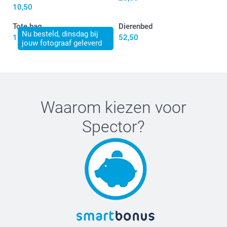
10,50
Tote bag
Dierenbed
Nu besteld, dinsdag bij
15,50
52,50
jouw fotograaf geleverd
Waarom kiezen voor
Spector
?