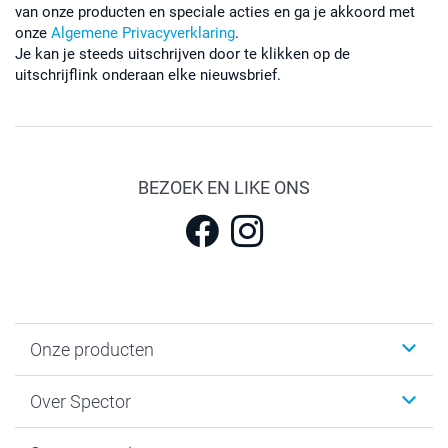
van onze producten en speciale acties en ga je akkoord met
onze
Algemene Privacyverklaring
.
Je kan je steeds uitschrijven door te klikken op de
uitschrijflink onderaan elke nieuwsbrief.
BEZOEK EN LIKE ONS
Onze producten
Fotokalenders & Fotoagenda's
Over Spector
Kaartjes
Fotogeschenken
Spector