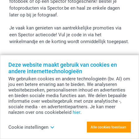
fotoboek of op een Spector fotogeschenk! Bestel je
fotoproducten via Spector.be en haal ze enkele dagen
later op bij je fotograaf.
Je vaak kan genieten van aantrekkelijke promoties via
een Spector actiecode! Vul je code in via het
winkelmandje en de korting wordt onmiddellijk toegepast.
Deze website maakt gebruik van cookies en
Alle prijzen zijn in EURO (€) inclusief BTW en exclusief verzendkosten.
andere internettechnologieën
© smartphoto group. Alle rechten voorbehouden
We gebruiken cookies en andere technologieën (bv. AI) om
smartphoto group NV.
Kwatrechtsteenweg 160, 9230 Wetteren, België
jou een betere ervaring aan te bieden. We analyseren
BTW-nummer BE 0405.706.755
websitebezoeken, personaliseren inhoud en advertenties
Ondernemingsnummer 0405.706.755.
en bieden sociale media functies aan. We delen bepaalde
Bankgegevens: IBAN BE71 2850 2711 5569 - BIC: GEBABEBB
informatie over websitegebruik met onze analytische -,
sociale media - en advertentiepartners. Je kan meer
nalezen over ons cookiebeleid
hier
.
Personaliseer je Voerbak
Cookie instellingen
Alle cookies toestaan