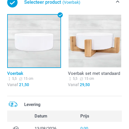
Selecteer product
(Voerbak)
Voerbak
Voerbak set met standaard
5,5
15 cm
5,5
15 cm
Vanaf
21,50
Vanaf
29,50
Levering
Datum
Prijs
13/08/2026
0,00