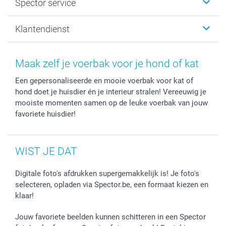
Spector service
Fotoboeken
Sitemap
Canvas & Wanddecoratie
Voorwaarden
Jouw fotograaf
Klantendienst
Fotoprints, Fotoposter & Fotoalbum met fotoprints
Privacybeleid
smartbonus
MyNameBook
Cookiebeleid
Prijslijst
information.nl@spector.be
Fotokaders, Decoratie en Snoepjes
Mijn orderstatus
Maak zelf je voerbak voor je hond of kat
Smartphone cases
Een gepersonaliseerde en mooie voerbak voor kat of
Stickers en Etiketten
hond doet je huisdier én je interieur stralen! Vereeuwig je
mooiste momenten samen op de leuke voerbak van jouw
favoriete huisdier!
WIST JE DAT
Digitale foto's afdrukken supergemakkelijk is! Je foto's
selecteren, opladen via Spector.be, een formaat kiezen en
klaar!
Jouw favoriete beelden kunnen schitteren in een Spector