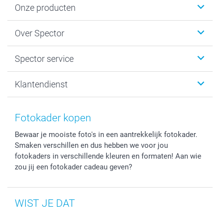
Onze producten
Fotokalenders & Fotoagenda's
Over Spector
Kaartjes
Fotogeschenken
Spector
Spector service
Fotoboeken
Sitemap
Canvas & Wanddecoratie
Voorwaarden
Jouw fotograaf
Klantendienst
Fotoprints, Fotoposter & Fotoalbum met fotoprints
Privacybeleid
smartbonus
MyNameBook
Cookiebeleid
Prijslijst
information.nl@spector.be
Fotokaders, Decoratie en Snoepjes
Mijn orderstatus
Fotokader kopen
Smartphone cases
Bewaar je mooiste foto's in een aantrekkelijk fotokader.
Stickers en Etiketten
Smaken verschillen en dus hebben we voor jou
fotokaders in verschillende kleuren en formaten! Aan wie
zou jij een fotokader cadeau geven?
WIST JE DAT