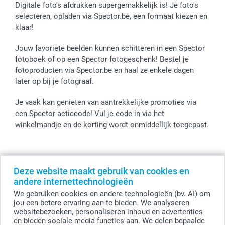
Digitale foto's afdrukken supergemakkelijk is! Je foto's
selecteren, opladen via Spector.be, een formaat kiezen en
klaar!
Jouw favoriete beelden kunnen schitteren in een Spector
fotoboek of op een Spector fotogeschenk! Bestel je
fotoproducten via Spector.be en haal ze enkele dagen
later op bij je fotograaf.
Je vaak kan genieten van aantrekkelijke promoties via
een Spector actiecode! Vul je code in via het
winkelmandje en de korting wordt onmiddellijk toegepast.
Alle prijzen zijn in EURO (€) inclusief BTW en exclusief verzendkosten.
Deze website maakt gebruik van cookies en
© smartphoto group. Alle rechten voorbehouden
andere internettechnologieën
smartphoto group NV.
Kwatrechtsteenweg 160, 9230 Wetteren, België
We gebruiken cookies en andere technologieën (bv. AI) om
BTW-nummer BE 0405.706.755
jou een betere ervaring aan te bieden. We analyseren
Ondernemingsnummer 0405.706.755.
websitebezoeken, personaliseren inhoud en advertenties
Bankgegevens: IBAN BE71 2850 2711 5569 - BIC: GEBABEBB
en bieden sociale media functies aan. We delen bepaalde