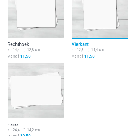
Rechthoek
Vierkant
14,4
12,8 cm
12,8
14,4 cm
Vanaf
11,50
Vanaf
11,50
Pano
24,4
14,2 cm