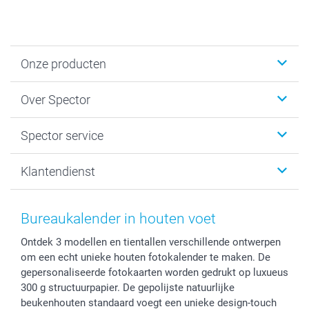
Onze producten
Fotokalenders & Fotoagenda's
Over Spector
Kaartjes
Fotogeschenken
Spector
Spector service
Fotoboeken
Sitemap
Canvas & Wanddecoratie
Voorwaarden
Jouw fotograaf
Klantendienst
Fotoprints, Fotoposter & Fotoalbum met fotoprints
Privacybeleid
smartbonus
MyNameBook
Cookiebeleid
Prijslijst
information.nl@spector.be
Fotokaders, Decoratie en Snoepjes
Mijn orderstatus
Bureaukalender in houten voet
Smartphone cases
Ontdek 3 modellen en tientallen verschillende ontwerpen
Stickers en Etiketten
om een echt unieke houten fotokalender te maken. De
gepersonaliseerde fotokaarten worden gedrukt op luxueus
300 g structuurpapier. De gepolijste natuurlijke
beukenhouten standaard voegt een unieke design-touch