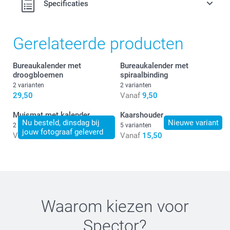
Specificaties
Gerelateerde producten
Bureaukalender met
Bureaukalender met
droogbloemen
spiraalbinding
2 varianten
2 varianten
29,50
Vanaf
9,50
Muismat met kalender
Kaarshouder
Nu besteld, dinsdag bij
Nieuwe variant
2 varianten
5 varianten
jouw fotograaf geleverd
Vanaf
11,50
Vanaf
15,50
Waarom kiezen voor
Spector
?