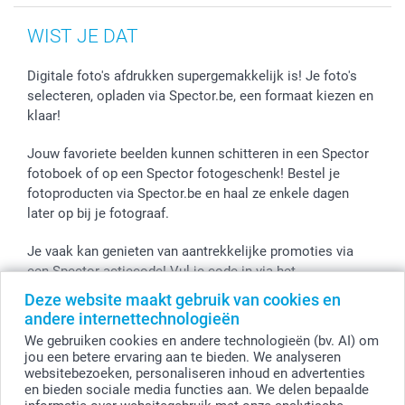
WIST JE DAT
Digitale foto's afdrukken supergemakkelijk is! Je foto's
selecteren, opladen via Spector.be, een formaat kiezen en
klaar!
Jouw favoriete beelden kunnen schitteren in een Spector
fotoboek of op een Spector fotogeschenk! Bestel je
fotoproducten via Spector.be en haal ze enkele dagen
later op bij je fotograaf.
Je vaak kan genieten van aantrekkelijke promoties via
een Spector actiecode! Vul je code in via het
winkelmandje en de korting wordt onmiddellijk toegepast.
Deze website maakt gebruik van cookies en
andere internettechnologieën
We gebruiken cookies en andere technologieën (bv. AI) om
jou een betere ervaring aan te bieden. We analyseren
Alle prijzen zijn in EURO (€) inclusief BTW en exclusief verzendkosten.
websitebezoeken, personaliseren inhoud en advertenties
en bieden sociale media functies aan. We delen bepaalde
© smartphoto group. Alle rechten voorbehouden
smartphoto group NV.