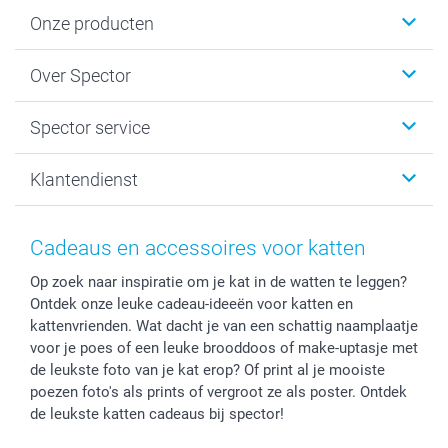
Onze producten
Fotokalenders & Fotoagenda's
Over Spector
Kaartjes
Fotogeschenken
Spector
Spector service
Fotoboeken
Sitemap
Canvas & Wanddecoratie
Voorwaarden
Jouw fotograaf
Klantendienst
Fotoprints, Fotoposter & Fotoalbum met fotoprints
Privacybeleid
smartbonus
MyNameBook
Cookiebeleid
Prijslijst
information.nl@spector.be
Fotokaders, Decoratie en Snoepjes
Mijn orderstatus
Cadeaus en accessoires voor katten
Smartphone cases
Op zoek naar inspiratie om je kat in de watten te leggen?
Stickers en Etiketten
Ontdek onze leuke cadeau-ideeën voor katten en
kattenvrienden. Wat dacht je van een schattig naamplaatje
voor je poes of een leuke brooddoos of make-uptasje met
de leukste foto van je kat erop? Of print al je mooiste
poezen foto's als prints of vergroot ze als poster. Ontdek
de leukste katten cadeaus bij spector!