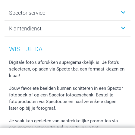
Fotogeschenken
Spector
Spector service
Fotoboeken
Sitemap
Canvas & Wanddecoratie
Voorwaarden
Jouw fotograaf
Klantendienst
Fotoprints, Fotoposter & Fotoalbum met fotoprints
Privacybeleid
smartbonus
MyNameBook
Cookiebeleid
Prijslijst
information.nl@spector.be
Fotokaders, Decoratie en Snoepjes
Mijn orderstatus
WIST JE DAT
Smartphone cases
Stickers en Etiketten
Digitale foto's afdrukken supergemakkelijk is! Je foto's
selecteren, opladen via Spector.be, een formaat kiezen en
klaar!
Jouw favoriete beelden kunnen schitteren in een Spector
fotoboek of op een Spector fotogeschenk! Bestel je
fotoproducten via Spector.be en haal ze enkele dagen
later op bij je fotograaf.
Je vaak kan genieten van aantrekkelijke promoties via
een Spector actiecode! Vul je code in via het
winkelmandje en de korting wordt onmiddellijk toegepast.