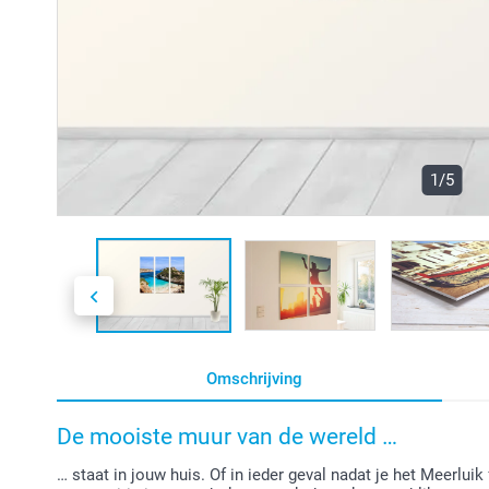
1/5
Omschrijving
De mooiste muur van de wereld …
… staat in jouw huis. Of in ieder geval nadat je het Meerlu