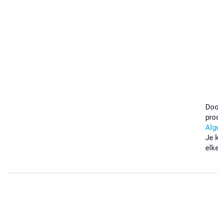
Doo
pro
Alg
Je 
elk