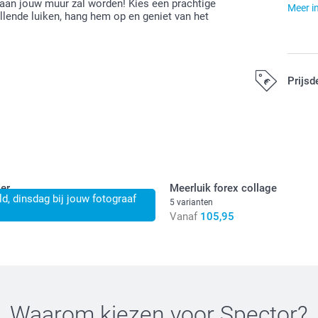
 aan jouw muur zal worden! Kies een prachtige
Meer i
llende luiken, hang hem op en geniet van het
Prijsd
Alle prijzen zij
er
Meerluik forex collage
d, dinsdag bij jouw fotograaf
5 varianten
0
Vanaf
105,95
Waarom kiezen voor
Spector
?