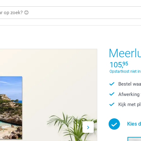
Meerlu
105,
95
Opstartkost niet i
Bestel waa
Afwerking 
Kijk met p
Kies 