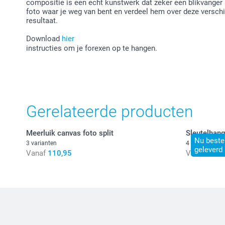
compositie is een echt kunstwerk dat zeker een blikvanger
foto waar je weg van bent en verdeel hem over deze verschi
resultaat.
Download
hier
instructies om je forexen op te hangen.
Gerelateerde producten
Meerluik canvas foto split
Sleutelhang
Nu bestel
3 varianten
4 varianten
geleverd
Vanaf
110,95
Vanaf
11,5