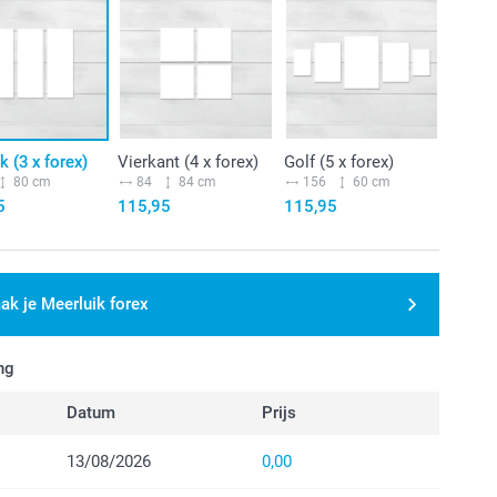
ik (3 x forex)
Vierkant (4 x forex)
Golf (5 x forex)
80 cm
84
84 cm
156
60 cm
5
115,95
115,95
ak je Meerluik forex
ng
Datum
Prijs
13/08/2026
0,00