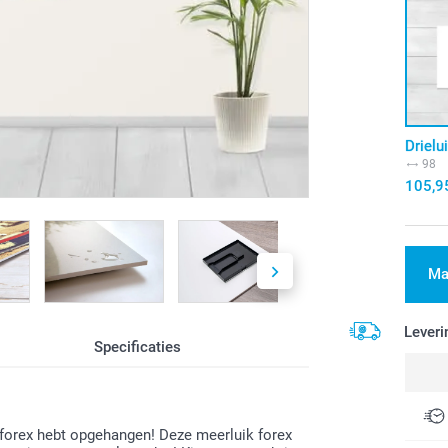
Drielu
98
105,9
Ma
Leveri
Specificaties
ik forex hebt opgehangen! Deze meerluik forex