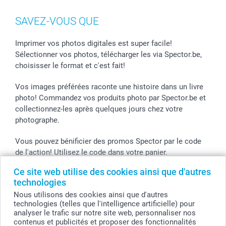
MyNameBook
Gestion des cookies
Liste de prix
information.fr@spector.be
Cadres photo, accessoires déco & bonbons
Statut de ma commnade
SAVEZ-VOUS QUE
Coques smartphone
Stickers & Etiquettes
Imprimer vos photos digitales est super facile!
Sélectionner vos photos, télécharger les via Spector.be,
choisisser le format et c'est fait!
Vos images préférées raconte une histoire dans un livre
photo! Commandez vos produits photo par Spector.be et
collectionnez-les après quelques jours chez votre
photographe.
Vous pouvez bénificier des promos Spector par le code
de l'action! Utilisez le code dans votre panier.
Ce site web utilise des cookies ainsi que d'autres
technologies
Tous les prix sont en EURO (€), TVA incluse et hors frais de port.
Nous utilisons des cookies ainsi que d'autres
technologies (telles que l'intelligence artificielle) pour
© smartphoto group. Tous droits réservés
analyser le trafic sur notre site web, personnaliser nos
smartphoto group SA.
Siège social : Kwatrechtsteenweg 160, 9230 Wetteren, Belgique
contenus et publicités et proposer des fonctionnalités