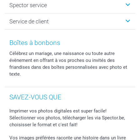
Spector service
Livre photo
Plan du site
Photo sur toile, Poster & Pêle-mêle
Conditions
Votre photographe
Service de client
Développement photo & Tirage photo
Vie privée
smartbonus
MyNameBook
Gestion des cookies
Liste de prix
information.fr@spector.be
Cadres photo, accessoires déco & bonbons
Statut de ma commnade
Boîtes à bonbons
Coques smartphone
Célébrez un mariage, une naissance ou toute autre
Stickers & Etiquettes
évènement en offrant à vos proches ou invités des
friandises dans des boîtes personnalisées avec photo et
texte.
SAVEZ-VOUS QUE
Imprimer vos photos digitales est super facile!
Sélectionner vos photos, télécharger les via Spector.be,
choisisser le format et c'est fait!
Vos images préférées raconte une histoire dans un livre