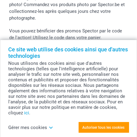
photo! Commandez vos produits photo par Spector.be et
collectionnez-les après quelques jours chez votre
photographe.
Vous pouvez bénificier des promos Spector par le code
de l'action! Utilisez le code dans votre panier.
Ce site web utilise des cookies ainsi que d'autres
technologies
Tous les prix sont en EURO (€), TVA incluse et hors frais de port.
Nous utilisons des cookies ainsi que d'autres
technologies (telles que l'intelligence artificielle) pour
© smartphoto group. Tous droits réservés
analyser le trafic sur notre site web, personnaliser nos
smartphoto group SA.
Siège social : Kwatrechtsteenweg 160, 9230 Wetteren, Belgique
contenus et publicités et proposer des fonctionnalités
Numéro de TVA BE 0405.706.755
disponibles sur les réseaux sociaux. Nous partageons
Numéro d'entreprise 0405.706.755.
également des informations relatives à votre navigation
Coordonnées bancaires: IBAN BE71 2850 2711 5569 - BIC: GEBABEBB
sur notre site avec nos partenaires dans les domaines de
l'analyse, de la publicité et des réseaux sociaux. Pour en
savoir plus sur notre politique en matière de cookies,
cliquez
ici
.
Personnalisez votre Boîtes "clic clac" blanches
(Lot de 24)
Gérer mes cookies
Autoriser tous les cookies