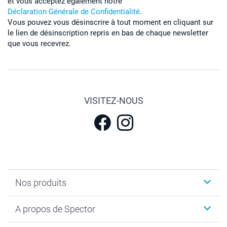
et vous acceptez également notre
Déclaration Générale de Confidentialité
.
Vous pouvez vous désinscrire à tout moment en cliquant sur
le lien de désinscription repris en bas de chaque newsletter
que vous recevrez.
VISITEZ-NOUS
Nos produits
Calendrier photos & Agendas photo
A propos de Spector
Faire-part & Cartes
Cadeaux photo
Spector