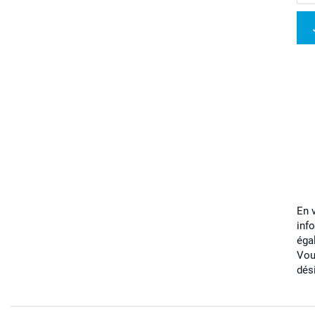
En 
inf
éga
Vou
dés