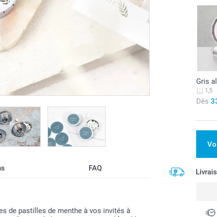
Gris a
1,5
Dès
3
Vo
ns
FAQ
Livrai
ies de pastilles de menthe à vos invités à