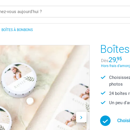
BOÎTES À BONBONS
Boîtes
29,
95
Dès
Hors frais d’amor
Choisissez
photos
24 boîtes 
Un peu d'a
Chois