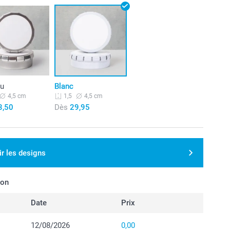
lu
Blanc
4,5 cm
4,5 cm
1,5
3,50
Dès
29,95
ir les designs
son
Date
Prix
12/08/2026
0,00