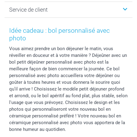
Photo sur toile, Poster & Pêle-mêle
Conditions
Votre photographe
Service de client
Développement photo & Tirage photo
Vie privée
smartbonus
MyNameBook
Gestion des cookies
Liste de prix
information.fr@spector.be
Cadres photo, accessoires déco & bonbons
Statut de ma commnade
Idée cadeau : bol personnalisé avec
Coques smartphone
photo
Stickers & Etiquettes
Vous aimez prendre un bon déjeuner le matin, vous
réveiller en douceur et à votre manière ? Déjeûner avec un
bol petit déjeûner personnalisé avec photo est la
meilleure façon de bien commencer la journée. Ce bol
personnalisé avec photo accueillera votre déjeûner ou
goûter à toutes heures et vous donnera le sourire quoi
qu’il arrive ! Choisissez le modèle petit déjeuner profond
et arrondi, ou le bol apéritif au fond plat, plus stable, selon
l'usage que vous prévoyez. Choisissez le design et les
photos qui personnaliseront votre nouveau bol en
céramique personnalisé préféré ! Votre nouveau bol en
céramique personnalisé avec photo vous apportera de la
bonne humeur au quotidien.