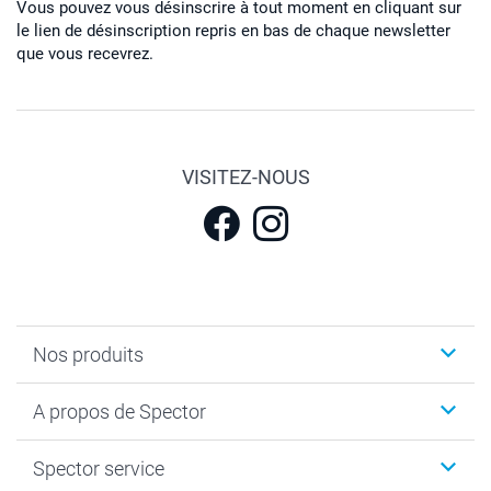
Vous pouvez vous désinscrire à tout moment en cliquant sur
le lien de désinscription repris en bas de chaque newsletter
que vous recevrez.
VISITEZ-NOUS
Nos produits
Calendrier photos & Agendas photo
A propos de Spector
Faire-part & Cartes
Cadeaux photo
Spector
Spector service
Livre photo
Plan du site