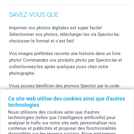
SAVEZ-VOUS QUE
Imprimer vos photos digitales est super facile!
Sélectionner vos photos, télécharger les via Spector.be,
choisisser le format et c'est fait!
Vos images préférées raconte une histoire dans un livre
photo! Commandez vos produits photo par Spector.be et
collectionnez-les après quelques jours chez votre
photographe.
Vous pouvez bénificier des promos Spector par le code
de l'action! Utilisez le code dans votre panier.
Ce site web utilise des cookies ainsi que d'autres
technologies
Nous utilisons des cookies ainsi que d'autres
Tous les prix sont en EURO (€), TVA incluse et hors frais de port.
technologies (telles que l'intelligence artificielle) pour
analyser le trafic sur notre site web, personnaliser nos
© smartphoto group. Tous droits réservés
contenus et publicités et proposer des fonctionnalités
smartphoto group SA.
Siège social : Kwatrechtsteenweg 160, 9230 Wetteren, Belgique
disponibles sur les réseaux sociaux. Nous partageons