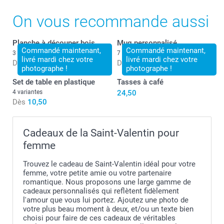
On vous recommande aussi
Planche à découper bois
Mug personnalisé
Commandé maintenant,
Commandé maintenant,
3 variantes
7 variantes
livré mardi chez votre
livré mardi chez votre
Dès
25,50
Dès
11,50
photographe !
photographe !
Set de table en plastique
Tasses à café
4 variantes
24,50
Dès
10,50
Le bol format petit déjeuner, idéal pour pour déguster
ses céréales le matin.
Cadeaux de la Saint-Valentin pour
femme
Le bol format apéritif pour partager des amuse-gueules
lors de soirées entre amis.
Trouvez le cadeau de Saint-Valentin idéal pour votre
femme, votre petite amie ou votre partenaire
romantique. Nous proposons une large gamme de
cadeaux personnalisés qui reflètent fidèlement
l'amour que vous lui portez. Ajoutez une photo de
votre plus beau moment à deux, et/ou un texte bien
choisi pour faire de ces cadeaux de véritables