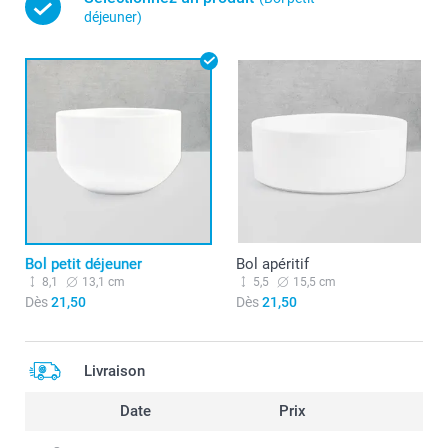
déjeuner)
Bol petit déjeuner
Bol apéritif
8,1
13,1 cm
5,5
15,5 cm
Dès
21,50
Dès
21,50
Livraison
Date
Prix