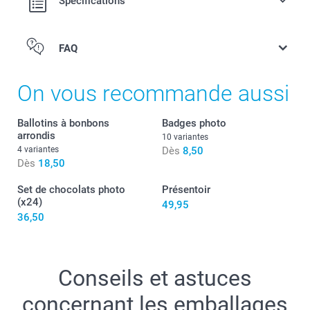
Spécifications
Les chips se conservent environ un an (à conserver au
sec et au frais)
Les boîtes ont un couvercle rouge avec le logo Pringles
FAQ
ici
On vous recommande aussi
Ballotins à bonbons
Badges photo
arrondis
10 variantes
4 variantes
Dès
8,50
Dès
18,50
Set de chocolats photo
Présentoir
(x24)
49,95
36,50
Conseils et astuces
concernant les emballages