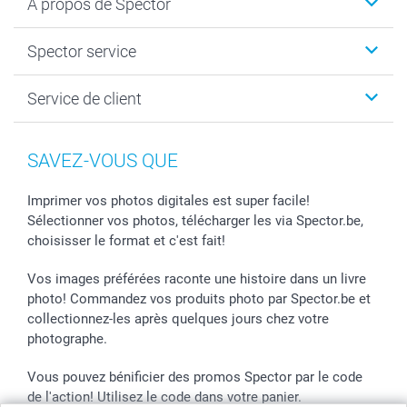
A propos de Spector
Faire-part & Cartes
Cadeaux photo
Spector
Spector service
Livre photo
Plan du site
Photo sur toile, Poster & Pêle-mêle
Conditions
Votre photographe
Service de client
Développement photo & Tirage photo
Vie privée
smartbonus
MyNameBook
Gestion des cookies
Liste de prix
information.fr@spector.be
Cadres photo, accessoires déco & bonbons
Statut de ma commnade
SAVEZ-VOUS QUE
Coques smartphone
Stickers & Etiquettes
Imprimer vos photos digitales est super facile!
Sélectionner vos photos, télécharger les via Spector.be,
choisisser le format et c'est fait!
Vos images préférées raconte une histoire dans un livre
photo! Commandez vos produits photo par Spector.be et
collectionnez-les après quelques jours chez votre
photographe.
Vous pouvez bénificier des promos Spector par le code
de l'action! Utilisez le code dans votre panier.