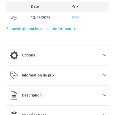
Date
Prix
13/08/2026
0,00
En savoir plus sur les options de livraison
Options
Chips salées Pringles - lot de 12 boîtes
Information de prix
14,50 / pièce
Tous les prix sont TVA incluse
Description
40 grammes de chips original natures Pringles