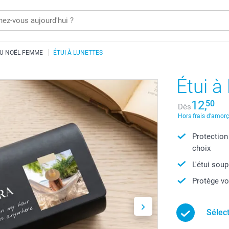
U NOËL FEMME
ÉTUI À LUNETTES
Étui à
12,
50
Dès
Hors frais d’amor
Protectio
choix
L'étui soup
Protège vo
Sélec