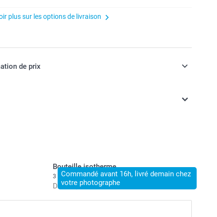
ir plus sur les options de livraison
ation de prix
ont TVA incluse
Bouteille isotherme
Commandé avant 16h, livré demain chez
3 variantes
votre photographe
Dès
23,50