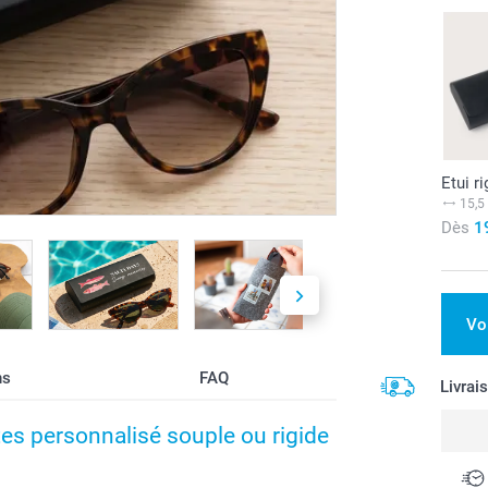
Etui ri
15,5
Dès
1
Vo
ns
FAQ
Livrai
tes personnalisé souple ou rigide