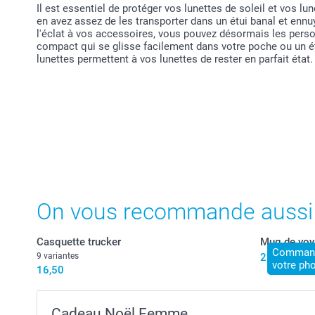
Il est essentiel de protéger vos lunettes de soleil et vos lu
en avez assez de les transporter dans un étui banal et ennu
l'éclat à vos accessoires, vous pouvez désormais les perso
compact qui se glisse facilement dans votre poche ou un étu
lunettes permettent à vos lunettes de rester en parfait état.
On vous recommande aussi
Casquette trucker
Mug de voy
Commandé
9 variantes
23,50
votre ph
16,50
Cadeau Noël Femme