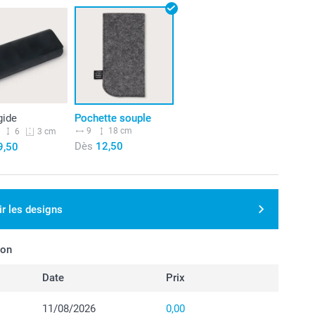
gide
Pochette souple
9
18 cm
6
3 cm
Dès
12,50
9,50
ir les designs
son
Date
Prix
11/08/2026
0,00