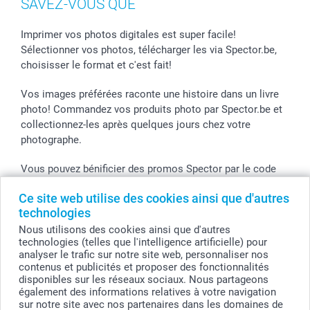
SAVEZ-VOUS QUE
Imprimer vos photos digitales est super facile!
Sélectionner vos photos, télécharger les via Spector.be,
choisisser le format et c'est fait!
Vos images préférées raconte une histoire dans un livre
photo! Commandez vos produits photo par Spector.be et
collectionnez-les après quelques jours chez votre
photographe.
Vous pouvez bénificier des promos Spector par le code
de l'action! Utilisez le code dans votre panier.
Ce site web utilise des cookies ainsi que d'autres
technologies
Nous utilisons des cookies ainsi que d'autres
Tous les prix sont en EURO (€), TVA incluse et hors frais de port.
technologies (telles que l'intelligence artificielle) pour
analyser le trafic sur notre site web, personnaliser nos
© smartphoto group. Tous droits réservés
contenus et publicités et proposer des fonctionnalités
smartphoto group SA.
Siège social : Kwatrechtsteenweg 160, 9230 Wetteren, Belgique
disponibles sur les réseaux sociaux. Nous partageons
Numéro de TVA BE 0405.706.755
également des informations relatives à votre navigation
Numéro d'entreprise 0405.706.755.
sur notre site avec nos partenaires dans les domaines de
Coordonnées bancaires: IBAN BE71 2850 2711 5569 - BIC: GEBABEBB