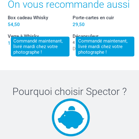
On vous recommande aussi
Box cadeau Whisky
Porte-cartes en cuir
54,50
29,50
Verre à Whisky
Décapsuleur
Commandé maintenant,
Commandé maintenant,
15,50
4 variantes
livré mardi chez votre
livré mardi chez votre
Dès
14,50
photographe !
photographe !
Pourquoi choisir
Spector
?