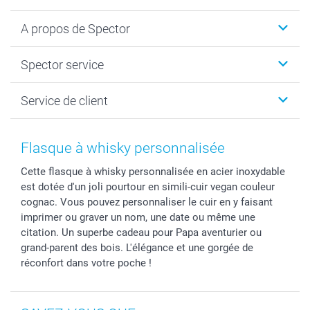
Calendrier photos & Agendas photo
A propos de Spector
Faire-part & Cartes
Cadeaux photo
Spector
Spector service
Livre photo
Plan du site
Photo sur toile, Poster & Pêle-mêle
Conditions
Votre photographe
Service de client
Développement photo & Tirage photo
Vie privée
smartbonus
MyNameBook
Gestion des cookies
Liste de prix
information.fr@spector.be
Cadres photo, accessoires déco & bonbons
Statut de ma commnade
Flasque à whisky personnalisée
Coques smartphone
Cette flasque à whisky personnalisée en acier inoxydable
Stickers & Etiquettes
est dotée d'un joli pourtour en simili-cuir vegan couleur
cognac. Vous pouvez personnaliser le cuir en y faisant
imprimer ou graver un nom, une date ou même une
citation. Un superbe cadeau pour Papa aventurier ou
grand-parent des bois. L'élégance et une gorgée de
réconfort dans votre poche !