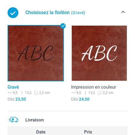
Choisissez la finition
(Gravé)
Gravé
Impression en couleur
9,5
13,2
9,5
13,2
2,2 cm
2,2 cm
Dès
23,50
Dès
24,50
Livraison
Date
Prix