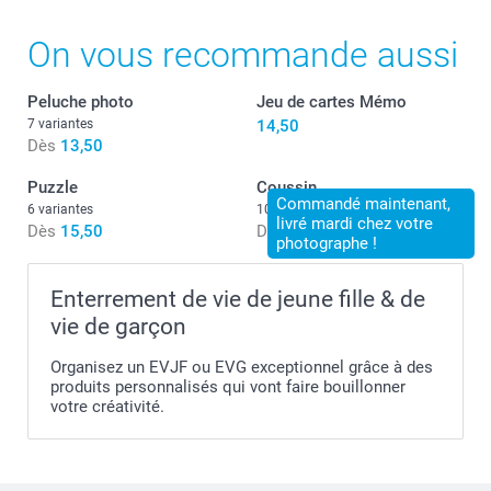
On vous recommande aussi
Peluche photo
Jeu de cartes Mémo
7 variantes
14,50
Dès
13,50
Puzzle
Coussin
Commandé maintenant,
6 variantes
10+ variantes
livré mardi chez votre
Dès
15,50
Dès
19,50
photographe !
Enterrement de vie de jeune fille & de
vie de garçon
Organisez un EVJF ou EVG exceptionnel grâce à des
produits personnalisés qui vont faire bouillonner
votre créativité.