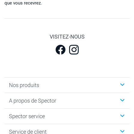
que vous recevrez.
VISITEZ-NOUS
Nos produits
Calendrier photos & Agendas photo
A propos de Spector
Faire-part & Cartes
Cadeaux photo
Spector
Spector service
Livre photo
Plan du site
Photo sur toile, Poster & Pêle-mêle
Conditions
Votre photographe
Service de client