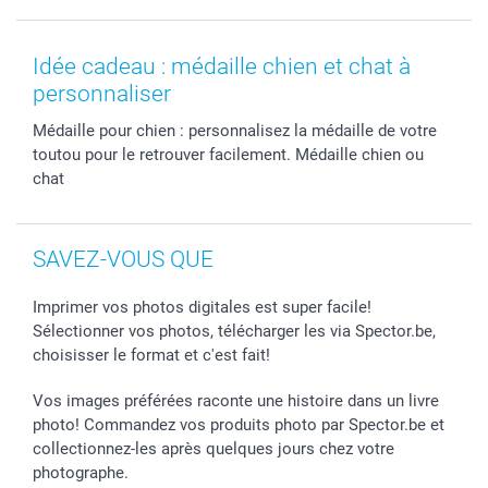
Développement photo & Tirage photo
Vie privée
smartbonus
MyNameBook
Gestion des cookies
Liste de prix
information.fr@spector.be
Cadres photo, accessoires déco & bonbons
Statut de ma commnade
Idée cadeau : médaille chien et chat à
Coques smartphone
personnaliser
Stickers & Etiquettes
Médaille pour chien : personnalisez la médaille de votre
toutou pour le retrouver facilement. Médaille chien ou
chat
SAVEZ-VOUS QUE
Imprimer vos photos digitales est super facile!
Sélectionner vos photos, télécharger les via Spector.be,
choisisser le format et c'est fait!
Vos images préférées raconte une histoire dans un livre
photo! Commandez vos produits photo par Spector.be et
collectionnez-les après quelques jours chez votre
photographe.