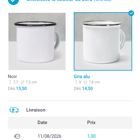
Noir
Gris alu
7,7
7,5 cm
8
7,8 cm
Dès
15,50
Dès
14,50
Livraison
Date
Prix
11/08/2026
1,00