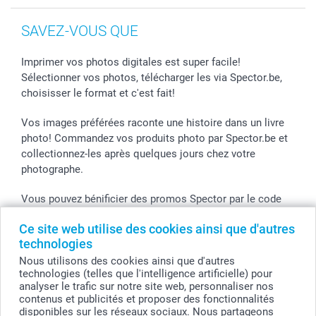
SAVEZ-VOUS QUE
Imprimer vos photos digitales est super facile!
Sélectionner vos photos, télécharger les via Spector.be,
choisisser le format et c'est fait!
Vos images préférées raconte une histoire dans un livre
photo! Commandez vos produits photo par Spector.be et
collectionnez-les après quelques jours chez votre
photographe.
Vous pouvez bénificier des promos Spector par le code
de l'action! Utilisez le code dans votre panier.
Ce site web utilise des cookies ainsi que d'autres
technologies
Nous utilisons des cookies ainsi que d'autres
Tous les prix sont en EURO (€), TVA incluse et hors frais de port.
technologies (telles que l'intelligence artificielle) pour
analyser le trafic sur notre site web, personnaliser nos
© smartphoto group. Tous droits réservés
contenus et publicités et proposer des fonctionnalités
smartphoto group SA.
Siège social : Kwatrechtsteenweg 160, 9230 Wetteren, Belgique
disponibles sur les réseaux sociaux. Nous partageons