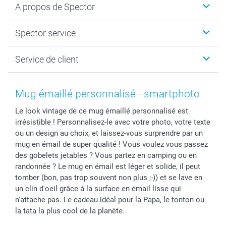
A propos de Spector
Faire-part & Cartes
Cadeaux photo
Spector
Spector service
Livre photo
Plan du site
Photo sur toile, Poster & Pêle-mêle
Conditions
Votre photographe
Service de client
Développement photo & Tirage photo
Vie privée
smartbonus
MyNameBook
Gestion des cookies
Liste de prix
information.fr@spector.be
Cadres photo, accessoires déco & bonbons
Statut de ma commnade
Mug émaillé personnalisé - smartphoto
Coques smartphone
Le look vintage de ce mug émaillé personnalisé est
Stickers & Etiquettes
irrésistible ! Personnalisez-le avec votre photo, votre texte
ou un design au choix, et laissez-vous surprendre par un
mug en émail de super qualité ! Vous voulez vous passez
des gobelets jetables ? Vous partez en camping ou en
randonnée ? Le mug en émail est léger et solide, il peut
tomber (bon, pas trop souvent non plus ;-)) et se lave en
un clin d'oeil grâce à la surface en émail lisse qui
n'attache pas. Le cadeau idéal pour la Papa, le tonton ou
la tata la plus cool de la planète.