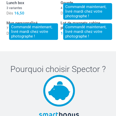
Lunch box
Gourde
Commandé maintenant,
3 variantes
4 variantes
livré mardi chez votre
Dès
16,50
Dès
22,50
photographe !
Mug personnalisé
Lot de magnets cabine
Commandé maintenant,
Commandé maintenant,
photo
7 variantes
livré mardi chez votre
livré mardi chez votre
Dès
11,50
10,50
photographe !
photographe !
Pourquoi choisir
Spector
?