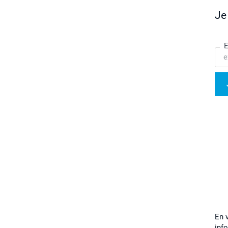
Je
E
En 
inf