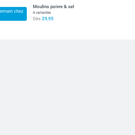
Moulins poivre & sel
demain chez
4 variantes
Dès
29,95