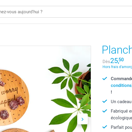
Planc
25,
50
Dès
Hors frais d’amor
Commandé 
conditions
!
Un cadeau 
Fabriqué e
écologique
Parfait pou