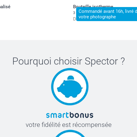
alisé
Bouteille isotherme
Commandé avant 16h, livré 
3 variantes
votre photographe
Dès
23,50
Pourquoi choisir
Spector
?
votre fidélité est récompensée