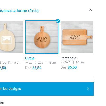
tionnez la forme
(Circle)
Circle
Rectangle
36,5
20 cm
20
20
26,5
1,5 cm
2 cm
Dès
35,50
2,50
Dès
25,50
ir les designs
son