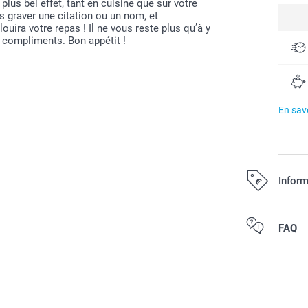
plus bel effet, tant en cuisine que sur votre
s graver une citation ou un nom, et
uira votre repas ! Il ne vous reste plus qu’à y
es compliments. Bon appétit !
En savo
Inform
Tous les prix s
FAQ