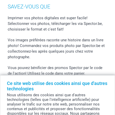
SAVEZ-VOUS QUE
Imprimer vos photos digitales est super facile!
Sélectionner vos photos, télécharger les via Spector.be,
choisisser le format et c'est fait!
Vos images préférées raconte une histoire dans un livre
photo! Commandez vos produits photo par Spector.be et
collectionnez-les après quelques jours chez votre
photographe.
Vous pouvez bénificier des promos Spector par le code
de l'action! Utilisez le code dans votre panier.
Ce site web utilise des cookies ainsi que d'autres
technologies
Tous les prix sont en EURO (€), TVA incluse et hors frais de port.
Nous utilisons des cookies ainsi que d'autres
technologies (telles que l'intelligence artificielle) pour
© smartphoto group. Tous droits réservés
analyser le trafic sur notre site web, personnaliser nos
smartphoto group SA.
Siège social : Kwatrechtsteenweg 160, 9230 Wetteren, Belgique
contenus et publicités et proposer des fonctionnalités
Numéro de TVA BE 0405.706.755
disponibles sur les réseaux sociaux. Nous partageons