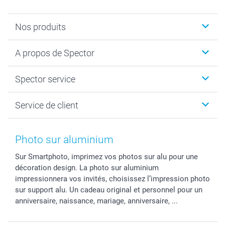
Nos produits
Calendrier photos & Agendas photo
A propos de Spector
Faire-part & Cartes
Cadeaux photo
Spector
Spector service
Livre photo
Plan du site
Photo sur toile, Poster & Pêle-mêle
Conditions
Votre photographe
Service de client
Développement photo & Tirage photo
Vie privée
smartbonus
MyNameBook
Gestion des cookies
Liste de prix
information.fr@spector.be
Cadres photo, accessoires déco & bonbons
Statut de ma commnade
Photo sur aluminium
Coques smartphone
Sur Smartphoto, imprimez vos photos sur alu pour une
Stickers & Etiquettes
décoration design. La photo sur aluminium
impressionnera vos invités, choisissez l’impression photo
sur support alu. Un cadeau original et personnel pour un
anniversaire, naissance, mariage, anniversaire, ...