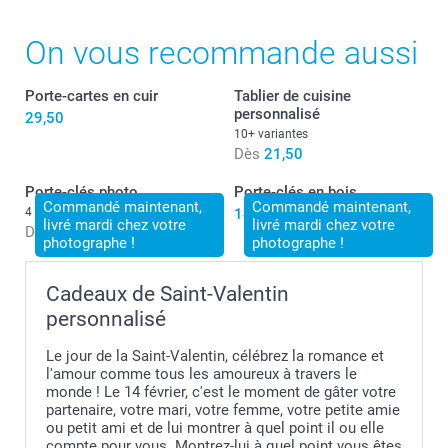
On vous recommande aussi
Porte-cartes en cuir
Tablier de cuisine
personnalisé
29,50
10+ variantes
Dès
21,50
Porte-clés photo
Porte-clés en bois
Commandé maintenant,
Commandé maintenant,
4 variantes
14,50
livré mardi chez votre
livré mardi chez votre
Dès
11,50
photographe !
photographe !
Cadeaux de Saint-Valentin
personnalisé
Le jour de la Saint-Valentin, célébrez la romance et
l'amour comme tous les amoureux à travers le
monde ! Le 14 février, c'est le moment de gâter votre
partenaire, votre mari, votre femme, votre petite amie
ou petit ami et de lui montrer à quel point il ou elle
compte pour vous. Montrez-lui à quel point vous êtes