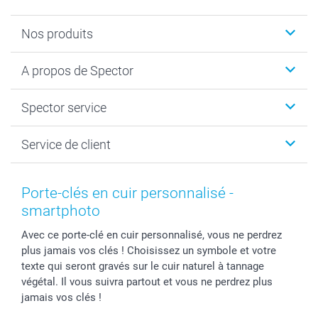
Nos produits
Calendrier photos & Agendas photo
A propos de Spector
Faire-part & Cartes
Cadeaux photo
Spector
Spector service
Livre photo
Plan du site
Photo sur toile, Poster & Pêle-mêle
Conditions
Votre photographe
Service de client
Développement photo & Tirage photo
Vie privée
smartbonus
MyNameBook
Gestion des cookies
Liste de prix
information.fr@spector.be
Cadres photo, accessoires déco & bonbons
Statut de ma commnade
Porte-clés en cuir personnalisé -
Coques smartphone
smartphoto
Stickers & Etiquettes
Avec ce porte-clé en cuir personnalisé, vous ne perdrez
plus jamais vos clés ! Choisissez un symbole et votre
texte qui seront gravés sur le cuir naturel à tannage
végétal. Il vous suivra partout et vous ne perdrez plus
jamais vos clés !