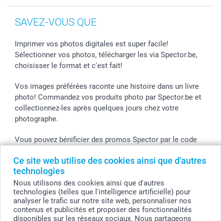
SAVEZ-VOUS QUE
Imprimer vos photos digitales est super facile!
Sélectionner vos photos, télécharger les via Spector.be,
choisisser le format et c'est fait!
Vos images préférées raconte une histoire dans un livre
photo! Commandez vos produits photo par Spector.be et
collectionnez-les après quelques jours chez votre
photographe.
Vous pouvez bénificier des promos Spector par le code
de l'action! Utilisez le code dans votre panier.
Ce site web utilise des cookies ainsi que d'autres
technologies
Nous utilisons des cookies ainsi que d'autres
Tous les prix sont en EURO (€), TVA incluse et hors frais de port.
technologies (telles que l'intelligence artificielle) pour
analyser le trafic sur notre site web, personnaliser nos
© smartphoto group. Tous droits réservés
contenus et publicités et proposer des fonctionnalités
smartphoto group SA.
Siège social : Kwatrechtsteenweg 160, 9230 Wetteren, Belgique
disponibles sur les réseaux sociaux. Nous partageons