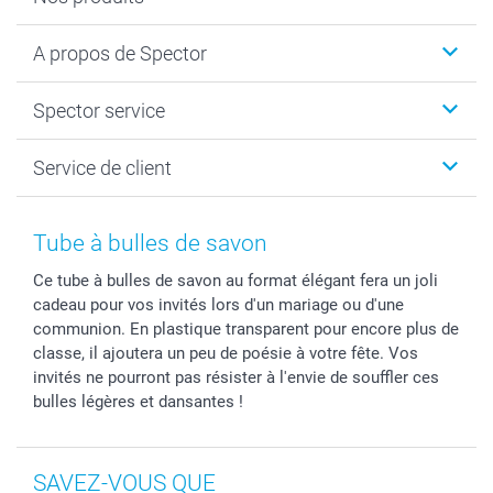
Calendrier photos & Agendas photo
A propos de Spector
Faire-part & Cartes
Cadeaux photo
Spector
Spector service
Livre photo
Plan du site
Photo sur toile, Poster & Pêle-mêle
Conditions
Votre photographe
Service de client
Développement photo & Tirage photo
Vie privée
smartbonus
MyNameBook
Gestion des cookies
Liste de prix
information.fr@spector.be
Cadres photo, accessoires déco & bonbons
Statut de ma commnade
Tube à bulles de savon
Coques smartphone
Ce tube à bulles de savon au format élégant fera un joli
Stickers & Etiquettes
cadeau pour vos invités lors d'un mariage ou d'une
communion. En plastique transparent pour encore plus de
classe, il ajoutera un peu de poésie à votre fête. Vos
invités ne pourront pas résister à l'envie de souffler ces
bulles légères et dansantes !
SAVEZ-VOUS QUE