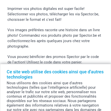
Imprimer vos photos digitales est super facile!
Sélectionner vos photos, télécharger les via Spector.be,
choisisser le format et c'est fait!
Vos images préférées raconte une histoire dans un livre
photo! Commandez vos produits photo par Spector.be et
collectionnez-les après quelques jours chez votre
photographe.
Vous pouvez bénificier des promos Spector par le code
de l'action! Utilisez le code dans votre panier.
Ce site web utilise des cookies ainsi que d'autres
technologies
Tous les prix sont en EURO (€), TVA incluse et hors frais de port.
Nous utilisons des cookies ainsi que d'autres
technologies (telles que l'intelligence artificielle) pour
© smartphoto group. Tous droits réservés
analyser le trafic sur notre site web, personnaliser nos
smartphoto group SA.
Siège social : Kwatrechtsteenweg 160, 9230 Wetteren, Belgique
contenus et publicités et proposer des fonctionnalités
Numéro de TVA BE 0405.706.755
disponibles sur les réseaux sociaux. Nous partageons
Numéro d'entreprise 0405.706.755.
également des informations relatives à votre navigation
Coordonnées bancaires: IBAN BE71 2850 2711 5569 - BIC: GEBABEBB
sur notre site avec nos partenaires dans les domaines de