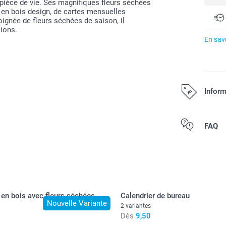
pièce de vie. Ses magnifiques fleurs séchées
t en bois design, de cartes mensuelles
ignée de fleurs séchées de saison, il
sions.
En savo
Inform
Tous les prix s
FAQ
 en bois avec fleurs séchées
Calendrier de bureau
Nouvelle Variante
2 variantes
Dès
9,50