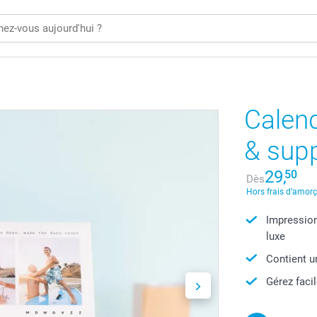
Calend
& supp
29,
50
Dès
Hors frais d’amor
Impression
luxe
Contient u
Gérez faci