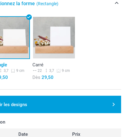
tionnez la forme
(Rectangle)
ngle
Carré
3,7
22
3,7
9 cm
9 cm
9,50
Dès
29,50
ir les designs
son
Date
Prix