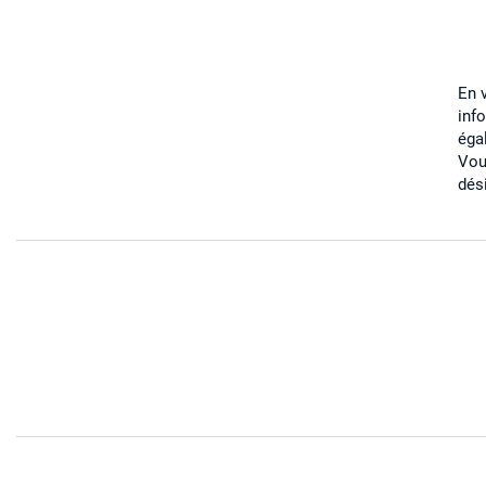
En 
inf
éga
Vou
dés