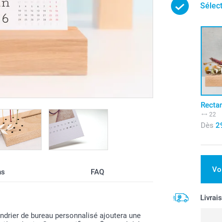
Sélec
Recta
22
Dès
2
Vo
ns
FAQ
Livrai
endrier de bureau personnalisé ajoutera une