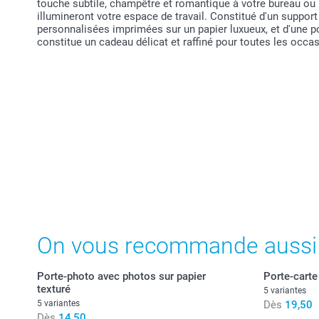
touche subtile, champêtre et romantique à votre bureau ou 
illumineront votre espace de travail. Constitué d'un suppor
personnalisées imprimées sur un papier luxueux, et d'une po
constitue un cadeau délicat et raffiné pour toutes les occa
On vous recommande aussi
Porte-photo avec photos sur papier
Porte-carte
texturé
5 variantes
5 variantes
Dès
19,50
Dès
14,50