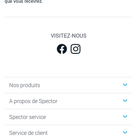
que vous recevrez.
VISITEZ-NOUS
Nos produits
Calendrier photos & Agendas photo
A propos de Spector
Faire-part & Cartes
Cadeaux photo
Spector
Spector service
Livre photo
Plan du site
Photo sur toile, Poster & Pêle-mêle
Conditions
Votre photographe
Service de client
Développement photo & Tirage photo
Vie privée
smartbonus