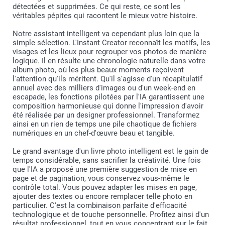
détectées et supprimées. Ce qui reste, ce sont les
ici
véritables pépites qui racontent le mieux votre histoire.
Dans l’outil de création, sélectionnez le remplissage
automatique après avoir ajouté vos photos. Celles-ci
Notre assistant intelligent va cependant plus loin que la
sont placées dans le design que vous avez sélectionné,
simple sélection. L'Instant Creator reconnaît les motifs, les
par ordre chronologique et en tenant compte de leur
visages et les lieux pour regrouper vos photos de manière
orientation verticales ou horizontales.
logique. Il en résulte une chronologie naturelle dans votre
Vérifiez si les photos sont correctement placées et
album photo, où les plus beaux moments reçoivent
cadrées, si vous souhaitez apporter une dernière
l'attention qu'ils méritent. Qu'il s'agisse d'un récapitulatif
touche, c’est le moment !
annuel avec des milliers d'images ou d'un week-end en
Vous pouvez facilement recadrer les photos, les
escapade, les fonctions pilotées par l'IA garantissent une
changer de place, ajouter du texte, des illustrations,
composition harmonieuse qui donne l'impression d'avoir
déplacer des pages en les déplaçant simplement avec
été réalisée par un designer professionnel. Transformez
votre souris dans le créateur.
Si votre fichier d'origine est net, votre impression le
ainsi en un rien de temps une pile chaotique de fichiers
sera également.
numériques en un chef-d'œuvre beau et tangible.
Ouvrez l’œil ! Si une photo est marquée d’un triangle,
c’est que la qualité n’est pas suffisante: vous pouvez la
Le grand avantage d'un livre photo intelligent est le gain de
remplacer par une meilleure ou rendre la photo plus
temps considérable, sans sacrifier la créativité. Une fois
petite en faisant glisser les coins de la photo avec
que l'IA a proposé une première suggestion de mise en
votre curseur. Un message d'avertissement apparaît en
page et de pagination, vous conservez vous-même le
même temps que l'icône.
contrôle total. Vous pouvez adapter les mises en page,
Si la résolution est suffisante, vous ne verrez pas le
ajouter des textes ou encore remplacer telle photo en
triangle.
particulier. C'est la combinaison parfaite d'efficacité
technologique et de touche personnelle. Profitez ainsi d'un
résultat professionnel, tout en vous concentrant sur le fait