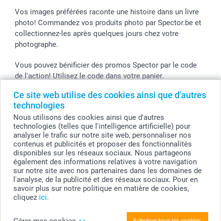
Vos images préférées raconte une histoire dans un livre
photo! Commandez vos produits photo par Spector.be et
collectionnez-les après quelques jours chez votre
photographe.
Vous pouvez bénificier des promos Spector par le code
de l'action! Utilisez le code dans votre panier.
Ce site web utilise des cookies ainsi que d'autres
technologies
Tous les prix sont en EURO (€), TVA incluse et hors frais de port.
Nous utilisons des cookies ainsi que d'autres
technologies (telles que l'intelligence artificielle) pour
© smartphoto group. Tous droits réservés
analyser le trafic sur notre site web, personnaliser nos
smartphoto group SA.
Siège social : Kwatrechtsteenweg 160, 9230 Wetteren, Belgique
contenus et publicités et proposer des fonctionnalités
Numéro de TVA BE 0405.706.755
disponibles sur les réseaux sociaux. Nous partageons
Numéro d'entreprise 0405.706.755.
également des informations relatives à votre navigation
Coordonnées bancaires: IBAN BE71 2850 2711 5569 - BIC: GEBABEBB
sur notre site avec nos partenaires dans les domaines de
l'analyse, de la publicité et des réseaux sociaux. Pour en
savoir plus sur notre politique en matière de cookies,
cliquez
ici
.
Personnalisez votre Livre photo L paysage -
couverture rigide en simili cuir
Gérer mes cookies
Autoriser tous les cookies