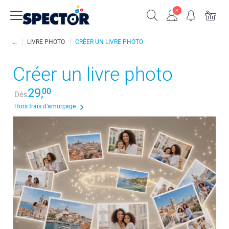
LIVRE PHOTO
CRÉER UN LIVRE PHOTO
Créer un livre photo
29,
00
Dès
Hors frais d’amorçage