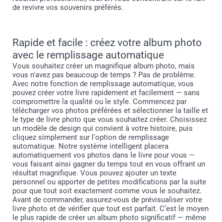
de revivre vos souvenirs préférés.
Rapide et facile : créez votre album photo
avec le remplissage automatique
Connectez-vous à votre compte smartphoto
Dans le créateur, sauvegardez votre première création
Vous souhaitez créer un magnifique album photo, mais
avec un nom personnalisé
vous n'avez pas beaucoup de temps ? Pas de problème.
Cliquez sur “recommencer” dans le créateur, le produit
Avec notre fonction de remplissage automatique, vous
est réinitialisé
pouvez créer votre livre rapidement et facilement — sans
Cliquez sur “sauvegarder” et entrez le nom personnalisé
compromettre la qualité ou le style. Commencez par
pour votre deuxième création.
télécharger vos photos préférées et sélectionner la taille et
Vous retrouverez toutes vos créations sous “mon
le type de livre photo que vous souhaitez créer. Choisissez
compte > mes créations“
un modèle de design qui convient à votre histoire, puis
cliquez simplement sur l'option de remplissage
automatique. Notre système intelligent placera
automatiquement vos photos dans le livre pour vous —
vous faisant ainsi gagner du temps tout en vous offrant un
résultat magnifique. Vous pouvez ajouter un texte
personnel ou apporter de petites modifications par la suite
pour que tout soit exactement comme vous le souhaitez.
Avant de commander, assurez-vous de prévisualiser votre
livre photo et de vérifier que tout est parfait. C’est le moyen
le plus rapide de créer un album photo significatif — même