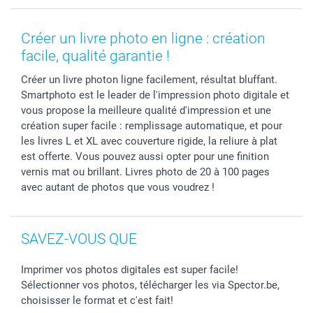
MyNameBook
Gestion des cookies
Liste de prix
information.fr@spector.be
Cadres photo, accessoires déco & bonbons
Statut de ma commnade
Créer un livre photo en ligne : création
Coques smartphone
facile, qualité garantie !
Stickers & Etiquettes
Créer un livre photon ligne facilement, résultat bluffant.
Smartphoto est le leader de l'impression photo digitale et
vous propose la meilleure qualité d'impression et une
création super facile : remplissage automatique, et pour
les livres L et XL avec couverture rigide, la reliure à plat
est offerte. Vous pouvez aussi opter pour une finition
vernis mat ou brillant. Livres photo de 20 à 100 pages
avec autant de photos que vous voudrez !
SAVEZ-VOUS QUE
Imprimer vos photos digitales est super facile!
Sélectionner vos photos, télécharger les via Spector.be,
choisisser le format et c'est fait!