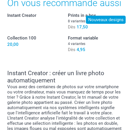
On vous recommande aussi
Boîte de présentation moderne
Instant Creator
Prints in a box
Nouveaux designs
8 variantes
Dès
17,50
9,99 / pièce
Dès
Collection 100
Format variable
Disponibilité et prix des options
20,00
4 variantes
Dès
4,95
format L ou XL
Instant Creator : créer un livre photo
automatiquement
Vous avez des centaines de photos sur votre smartphone
ou votre ordinateur, mais vous manquez de temps pour les
trier ? Grâce à notre Instant Creator, le tri manuel de votre
galerie photo appartient au passé. Créer un livre photo
automatiquement via nos systèmes intelligents signifie
que l'intelligence artificielle fait le travail à votre place.
L'Instant Creator analyse l'intégralité de votre collection et
effectue une sélection intelligente : les photos en double,
les images floues ou mal exposées sont automatiquement