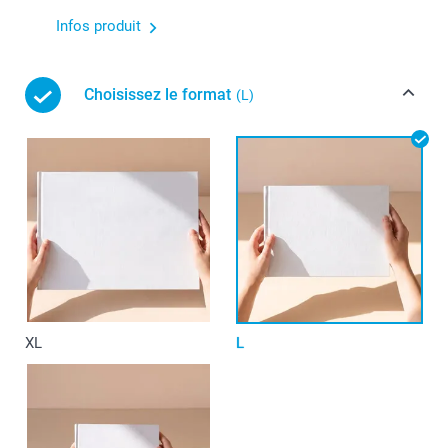
Infos produit
Choisissez le format
(L)
XL
L