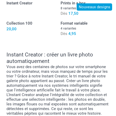
Boîte de présentation moderne
Instant Creator
Prints in a box
Nouveaux designs
8 variantes
Dès
17,50
9,99 / pièce
Dès
Collection 100
Format variable
Disponibilité et prix des options
20,00
4 variantes
Dès
4,95
format L ou XL
Instant Creator : créer un livre photo
automatiquement
Vous avez des centaines de photos sur votre smartphone
ou votre ordinateur, mais vous manquez de temps pour les
trier ? Grâce à notre Instant Creator, le tri manuel de votre
galerie photo appartient au passé. Créer un livre photo
automatiquement via nos systèmes intelligents signifie
que l'intelligence artificielle fait le travail à votre place.
L'Instant Creator analyse l'intégralité de votre collection et
effectue une sélection intelligente : les photos en double,
les images floues ou mal exposées sont automatiquement
détectées et supprimées. Ce qui reste, ce sont les
ici
véritables pépites qui racontent le mieux votre histoire.
Dans l’outil de création, sélectionnez le remplissage