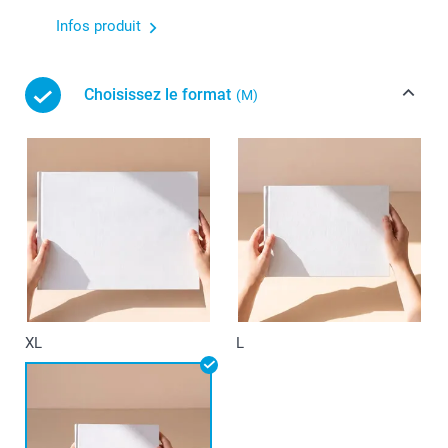
Infos produit
Choisissez le format
(M)
XL
L