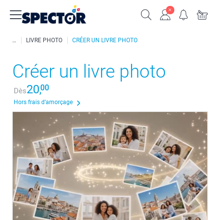
LIVRE PHOTO
CRÉER UN LIVRE PHOTO
Créer un livre photo
20,
00
Dès
Hors frais d’amorçage