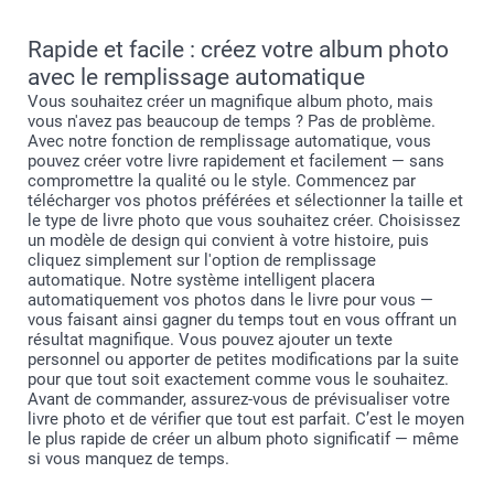
Rapide et facile : créez votre album photo
avec le remplissage automatique
Connectez-vous à votre compte smartphoto
Dans le créateur, sauvegardez votre première création
Vous souhaitez créer un magnifique album photo, mais
avec un nom personnalisé
vous n'avez pas beaucoup de temps ? Pas de problème.
Cliquez sur “recommencer” dans le créateur, le produit
Avec notre fonction de remplissage automatique, vous
est réinitialisé
pouvez créer votre livre rapidement et facilement — sans
Cliquez sur “sauvegarder” et entrez le nom personnalisé
compromettre la qualité ou le style. Commencez par
pour votre deuxième création.
télécharger vos photos préférées et sélectionner la taille et
Vous retrouverez toutes vos créations sous “mon
le type de livre photo que vous souhaitez créer. Choisissez
compte > mes créations“
un modèle de design qui convient à votre histoire, puis
cliquez simplement sur l'option de remplissage
automatique. Notre système intelligent placera
automatiquement vos photos dans le livre pour vous —
vous faisant ainsi gagner du temps tout en vous offrant un
résultat magnifique. Vous pouvez ajouter un texte
personnel ou apporter de petites modifications par la suite
pour que tout soit exactement comme vous le souhaitez.
Avant de commander, assurez-vous de prévisualiser votre
livre photo et de vérifier que tout est parfait. C’est le moyen
le plus rapide de créer un album photo significatif — même
si vous manquez de temps.