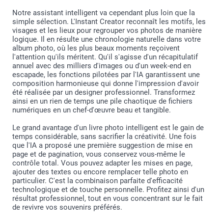
automatique après avoir ajouté vos photos. Celles-ci
Notre assistant intelligent va cependant plus loin que la
sont placées dans le design que vous avez sélectionné,
simple sélection. L'Instant Creator reconnaît les motifs, les
par ordre chronologique et en tenant compte de leur
visages et les lieux pour regrouper vos photos de manière
orientation verticales ou horizontales.
logique. Il en résulte une chronologie naturelle dans votre
Vérifiez si les photos sont correctement placées et
album photo, où les plus beaux moments reçoivent
cadrées, si vous souhaitez apporter une dernière
l'attention qu'ils méritent. Qu'il s'agisse d'un récapitulatif
touche, c’est le moment !
annuel avec des milliers d'images ou d'un week-end en
Vous pouvez facilement recadrer les photos, les
escapade, les fonctions pilotées par l'IA garantissent une
changer de place, ajouter du texte, des illustrations,
composition harmonieuse qui donne l'impression d'avoir
déplacer des pages en les déplaçant simplement avec
été réalisée par un designer professionnel. Transformez
votre souris dans le créateur.
Si votre fichier d'origine est net, votre impression le
ainsi en un rien de temps une pile chaotique de fichiers
sera également.
numériques en un chef-d'œuvre beau et tangible.
Ouvrez l’œil ! Si une photo est marquée d’un triangle,
c’est que la qualité n’est pas suffisante: vous pouvez la
Le grand avantage d'un livre photo intelligent est le gain de
remplacer par une meilleure ou rendre la photo plus
temps considérable, sans sacrifier la créativité. Une fois
petite en faisant glisser les coins de la photo avec
que l'IA a proposé une première suggestion de mise en
votre curseur. Un message d'avertissement apparaît en
page et de pagination, vous conservez vous-même le
même temps que l'icône.
contrôle total. Vous pouvez adapter les mises en page,
Si la résolution est suffisante, vous ne verrez pas le
ajouter des textes ou encore remplacer telle photo en
triangle.
particulier. C'est la combinaison parfaite d'efficacité
technologique et de touche personnelle. Profitez ainsi d'un
résultat professionnel, tout en vous concentrant sur le fait
de revivre vos souvenirs préférés.