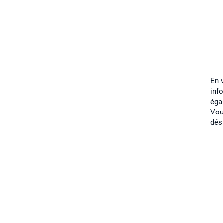
En 
inf
éga
Vou
dés