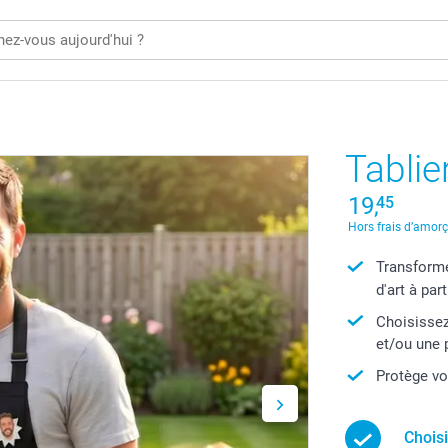
Tablie
19,
45
Hors frais d’amor
Transforme
d'art à par
Choisissez
et/ou une 
Protège v
Chois