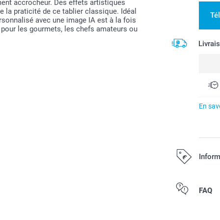
ent accrocheur. Des effets artistiques
 la praticité de ce tablier classique. Idéal
Té
ersonnalisé avec une image IA est à la fois
é pour les gourmets, les chefs amateurs ou
Livrai
En savo
Inform
Tous les prix s
FAQ