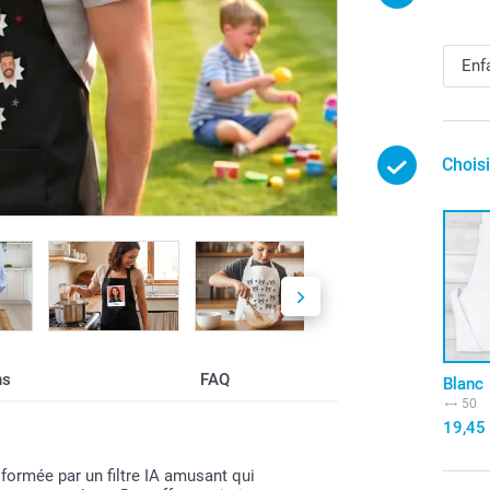
Chois
ns
FAQ
Blanc
50
19,45
sformée par un filtre IA amusant qui