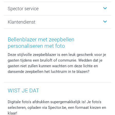
Fotogeschenken
Spector
Spector service
Fotoboeken
Sitemap
Canvas & Wanddecoratie
Voorwaarden
Jouw fotograaf
Klantendienst
Fotoprints, Fotoposter & Fotoalbum met fotoprints
Privacybeleid
smartbonus
MyNameBook
Cookiebeleid
Prijslijst
information.nl@spector.be
Fotokaders, Decoratie en Snoepjes
Mijn orderstatus
Bellenblazer met zeepbellen
Smartphone cases
personaliseren met foto
Stickers en Etiketten
Deze stijlvolle zeepbelblazer is een leuk geschenk voor je
gasten tijdens een bruiloft of communie. Wedden dat je
gasten niet zullen kunnen wachten om deze lichte en
dansende zeepbellen het luchtruim in te blazen?
WIST JE DAT
Digitale foto's afdrukken supergemakkelijk is! Je foto's
selecteren, opladen via Spector.be, een formaat kiezen en
klaar!