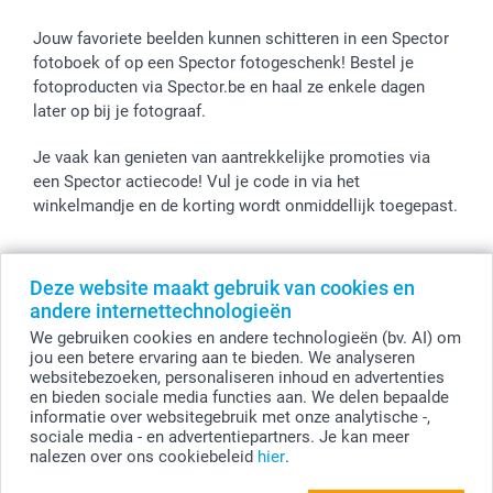
Jouw favoriete beelden kunnen schitteren in een Spector
fotoboek of op een Spector fotogeschenk! Bestel je
fotoproducten via Spector.be en haal ze enkele dagen
later op bij je fotograaf.
Je vaak kan genieten van aantrekkelijke promoties via
een Spector actiecode! Vul je code in via het
winkelmandje en de korting wordt onmiddellijk toegepast.
Deze website maakt gebruik van cookies en
Alle prijzen zijn in EURO (€) inclusief BTW en exclusief verzendkosten.
andere internettechnologieën
© smartphoto group. Alle rechten voorbehouden
We gebruiken cookies en andere technologieën (bv. AI) om
smartphoto group NV.
Kwatrechtsteenweg 160, 9230 Wetteren, België
jou een betere ervaring aan te bieden. We analyseren
BTW-nummer BE 0405.706.755
websitebezoeken, personaliseren inhoud en advertenties
Ondernemingsnummer 0405.706.755.
en bieden sociale media functies aan. We delen bepaalde
Bankgegevens: IBAN BE71 2850 2711 5569 - BIC: GEBABEBB
informatie over websitegebruik met onze analytische -,
sociale media - en advertentiepartners. Je kan meer
nalezen over ons cookiebeleid
hier
.
Personaliseer je Bellenblaas (Set van 12)