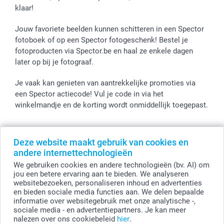
klaar!
Jouw favoriete beelden kunnen schitteren in een Spector
fotoboek of op een Spector fotogeschenk! Bestel je
fotoproducten via Spector.be en haal ze enkele dagen
later op bij je fotograaf.
Je vaak kan genieten van aantrekkelijke promoties via
een Spector actiecode! Vul je code in via het
winkelmandje en de korting wordt onmiddellijk toegepast.
Deze website maakt gebruik van cookies en
Alle prijzen zijn in EURO (€) inclusief BTW en exclusief verzendkosten.
andere internettechnologieën
© smartphoto group. Alle rechten voorbehouden
We gebruiken cookies en andere technologieën (bv. AI) om
smartphoto group NV.
Kwatrechtsteenweg 160, 9230 Wetteren, België
jou een betere ervaring aan te bieden. We analyseren
BTW-nummer BE 0405.706.755
websitebezoeken, personaliseren inhoud en advertenties
Ondernemingsnummer 0405.706.755.
en bieden sociale media functies aan. We delen bepaalde
Bankgegevens: IBAN BE71 2850 2711 5569 - BIC: GEBABEBB
informatie over websitegebruik met onze analytische -,
sociale media - en advertentiepartners. Je kan meer
nalezen over ons cookiebeleid
hier
.