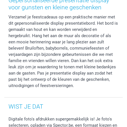
Gepersonaliseerde presentatie display
Smartphone cases
voor gunsten en kleine geschenken
Stickers en Etiketten
Verzamel je feestcadeaus op een praktische manier met
dit gepersonaliseerde display presentatiebord. Het bord is
gemaakt van hout en kan worden verwijderd en
hergebruikt. Hang het aan de muur als decoratie of als
een mooie herinnering waar je lang plezier aan zult
beleven! Bruiloften, babyborrels, communiefeesten of
verjaardagen zijn bijzondere gebeurtenissen die we met
familie en vrienden willen vieren. Dan kan het ook extra
leuk zijn om je waardering te tonen met kleine bedankjes
aan de gasten. Pas je presentatie display aan zodat het
past bij het ontwerp of de kleuren van de geschenken,
uitnodigingen of feestversieringen.
WIST JE DAT
Digitale foto's afdrukken supergemakkelijk is! Je foto's
selecteren, opladen via Spector.be, een formaat kiezen en