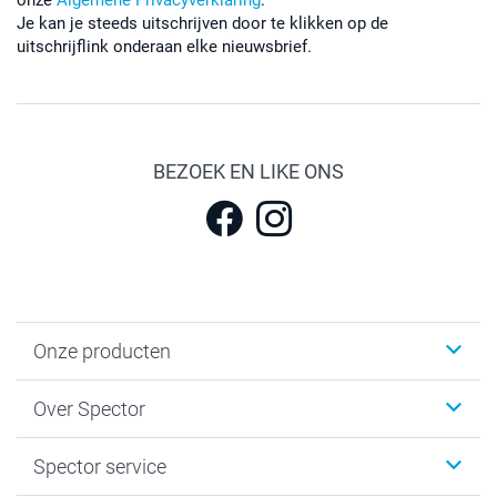
Je kan je steeds uitschrijven door te klikken op de
uitschrijflink onderaan elke nieuwsbrief.
BEZOEK EN LIKE ONS
Onze producten
Fotokalenders & Fotoagenda's
Over Spector
Kaartjes
Fotogeschenken
Spector
Spector service
Fotoboeken
Sitemap