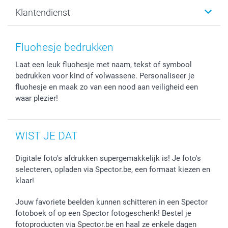
Canvas & Wanddecoratie
Voorwaarden
Jouw fotograaf
Klantendienst
Fotoprints, Fotoposter & Fotoalbum met fotoprints
Privacybeleid
smartbonus
MyNameBook
Cookiebeleid
Prijslijst
information.nl@spector.be
Fotokaders, Decoratie en Snoepjes
Mijn orderstatus
Fluohesje bedrukken
Smartphone cases
Laat een leuk fluohesje met naam, tekst of symbool
Stickers en Etiketten
bedrukken voor kind of volwassene. Personaliseer je
fluohesje en maak zo van een nood aan veiligheid een
waar plezier!
WIST JE DAT
Digitale foto's afdrukken supergemakkelijk is! Je foto's
selecteren, opladen via Spector.be, een formaat kiezen en
klaar!
Jouw favoriete beelden kunnen schitteren in een Spector
fotoboek of op een Spector fotogeschenk! Bestel je
fotoproducten via Spector.be en haal ze enkele dagen