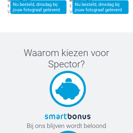
Shopper tas
Bladwijzers
Nu besteld, dinsdag bij
7-9 jaar
Nu besteld, dinsdag bij
3 varianten
2 varianten
Wassen:
jouw fotograaf geleverd
jouw fotograaf geleverd
Vanaf
15,50
Vanaf
6,50
55 cm
Droogkast:
Drogen:
47 cm
Strijken:
Bleken:
10-12 jaar
Stomen:
Waarom kiezen voor
59 cm
Spector
?
51 cm
S-M
76 cm
63 cm
L-XL
77 cm
Bij ons blijven wordt beloond
67 cm