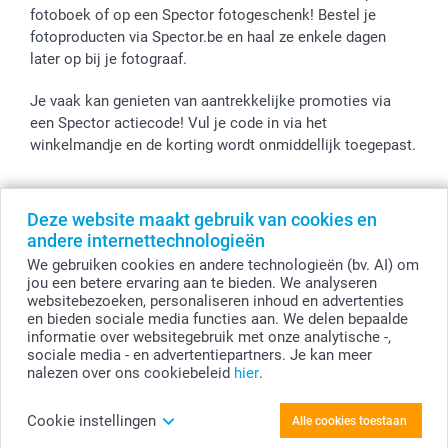
fotoboek of op een Spector fotogeschenk! Bestel je
fotoproducten via Spector.be en haal ze enkele dagen
later op bij je fotograaf.
Je vaak kan genieten van aantrekkelijke promoties via
een Spector actiecode! Vul je code in via het
winkelmandje en de korting wordt onmiddellijk toegepast.
Deze website maakt gebruik van cookies en
Alle prijzen zijn in EURO (€) inclusief BTW en exclusief verzendkosten.
andere internettechnologieën
© smartphoto group. Alle rechten voorbehouden
We gebruiken cookies en andere technologieën (bv. AI) om
smartphoto group NV.
Kwatrechtsteenweg 160, 9230 Wetteren, België
jou een betere ervaring aan te bieden. We analyseren
BTW-nummer BE 0405.706.755
websitebezoeken, personaliseren inhoud en advertenties
Ondernemingsnummer 0405.706.755.
en bieden sociale media functies aan. We delen bepaalde
Bankgegevens: IBAN BE71 2850 2711 5569 - BIC: GEBABEBB
informatie over websitegebruik met onze analytische -,
sociale media - en advertentiepartners. Je kan meer
nalezen over ons cookiebeleid
hier
.
Personaliseer je Bierglazen (set van 2)
Cookie instellingen
Alle cookies toestaan