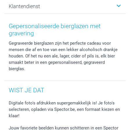
Canvas & Wanddecoratie
Voorwaarden
Jouw fotograaf
Klantendienst
Fotoprints, Fotoposter & Fotoalbum met fotoprints
Privacybeleid
smartbonus
MyNameBook
Cookiebeleid
Prijslijst
information.nl@spector.be
Fotokaders, Decoratie en Snoepjes
Mijn orderstatus
Gepersonaliseerde bierglazen met
Smartphone cases
gravering
Stickers en Etiketten
Gegraveerde bierglazen zijn het perfecte cadeau voor
mensen die af en toe van een lekker alcoholisch drankje
houden. Of het nu een ale, lager, cider of pils is, elk bier
smaakt beter in een gepersonaliseerd, gegraveerd
bierglas.
WIST JE DAT
Digitale foto's afdrukken supergemakkelijk is! Je foto's
selecteren, opladen via Spector.be, een formaat kiezen en
klaar!
Jouw favoriete beelden kunnen schitteren in een Spector