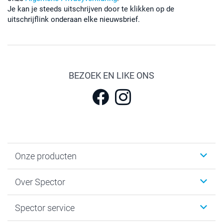
Je kan je steeds uitschrijven door te klikken op de
uitschrijflink onderaan elke nieuwsbrief.
BEZOEK EN LIKE ONS
Onze producten
Fotokalenders & Fotoagenda's
Over Spector
Kaartjes
Fotogeschenken
Spector
Spector service
Fotoboeken
Sitemap