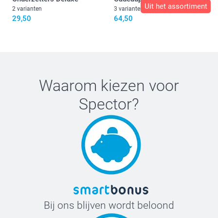
Uit het assortiment
2 varianten
3 varianten
29,50
64,50
Bierglazen (set van 2)
Cocktailglazen (set of 2)
Waarom kiezen voor
Spector
?
Bij ons blijven wordt beloond