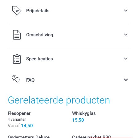
Prijsdetails
Alle prijzen zijn inclusief BTW
Omschrijving
Specificaties
FAQ
Gerelateerde producten
Flesopener
Whiskyglas
4 varianten
15,50
Vanaf
14,50
Onderzetters Deluxe
Cadeaupakket BBQ