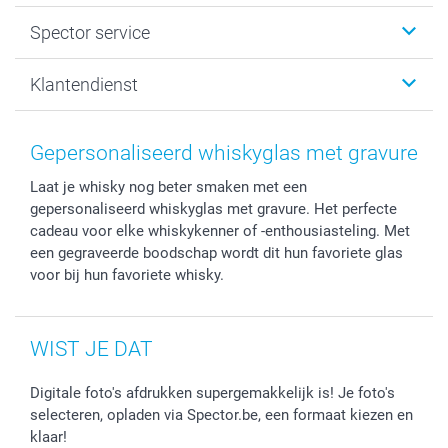
Fotogeschenken
Spector
Spector service
Fotoboeken
Sitemap
Canvas & Wanddecoratie
Voorwaarden
Jouw fotograaf
Klantendienst
Fotoprints, Fotoposter & Fotoalbum met fotoprints
Privacybeleid
smartbonus
MyNameBook
Cookiebeleid
Prijslijst
information.nl@spector.be
Fotokaders, Decoratie en Snoepjes
Mijn orderstatus
Gepersonaliseerd whiskyglas met gravure
Smartphone cases
Laat je whisky nog beter smaken met een
Stickers en Etiketten
gepersonaliseerd whiskyglas met gravure. Het perfecte
cadeau voor elke whiskykenner of -enthousiasteling. Met
een gegraveerde boodschap wordt dit hun favoriete glas
voor bij hun favoriete whisky.
WIST JE DAT
Digitale foto's afdrukken supergemakkelijk is! Je foto's
selecteren, opladen via Spector.be, een formaat kiezen en
klaar!