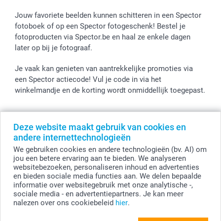
Jouw favoriete beelden kunnen schitteren in een Spector
fotoboek of op een Spector fotogeschenk! Bestel je
fotoproducten via Spector.be en haal ze enkele dagen
later op bij je fotograaf.
Je vaak kan genieten van aantrekkelijke promoties via
een Spector actiecode! Vul je code in via het
winkelmandje en de korting wordt onmiddellijk toegepast.
Deze website maakt gebruik van cookies en
Alle prijzen zijn in EURO (€) inclusief BTW en exclusief verzendkosten.
andere internettechnologieën
© smartphoto group. Alle rechten voorbehouden
We gebruiken cookies en andere technologieën (bv. AI) om
smartphoto group NV.
Kwatrechtsteenweg 160, 9230 Wetteren, België
jou een betere ervaring aan te bieden. We analyseren
BTW-nummer BE 0405.706.755
websitebezoeken, personaliseren inhoud en advertenties
Ondernemingsnummer 0405.706.755.
en bieden sociale media functies aan. We delen bepaalde
Bankgegevens: IBAN BE71 2850 2711 5569 - BIC: GEBABEBB
informatie over websitegebruik met onze analytische -,
sociale media - en advertentiepartners. Je kan meer
nalezen over ons cookiebeleid
hier
.
Personaliseer je Whiskyglas